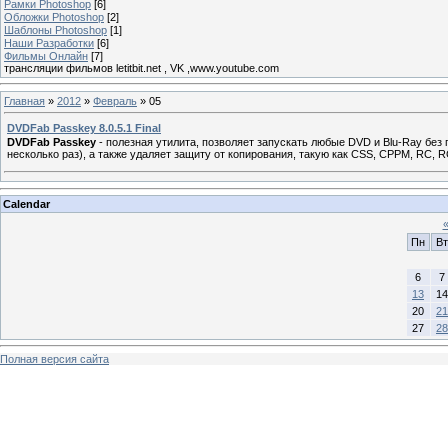
Рамки Photoshop
[6]
Обложки Photoshop
[2]
Шаблоны Photoshop
[1]
Наши Разработки
[6]
Фильмы Онлайн
[7]
трансляции фильмов letitbit.net , VK ,www.youtube.com
Главная
»
2012
»
Февраль
»
05
DVDFab Passkey 8.0.5.1 Final
DVDFab Passkey
- полезная утилита, позволяет запускать любые DVD и Blu-Ray без 
несколько раз), а также удаляет защиту от копирования, такую как CSS, CPPM, RC, 
Calendar
Пн
Вт
6
7
13
14
20
21
27
28
Полная версия сайта