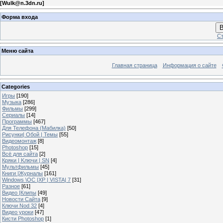
[
Wulk@n.3dn.ru
]
Форма входа
В
Ст
Меню сайта
Главная страница
Информация о сайте
Categories
Игры
[190]
Музыка
[286]
Фильмы
[299]
Сериалы
[14]
Программы
[467]
Для Телефона (Мабилка)
[50]
Рисунки| Обой | Темы
[55]
Видеомонтаж
[8]
Photoshop
[15]
Всё для сайта
[2]
Кряки | Kлючи | SN
[4]
Мультфильмы
[45]
Книги |Журналы
[161]
Windows \OC |XP | VISTA| 7
[31]
Разное
[61]
Видео |Клипы
[49]
Новости Сайта
[9]
Ключи Nod 32
[4]
Видео уроки
[47]
Кисти Photoshop
[1]