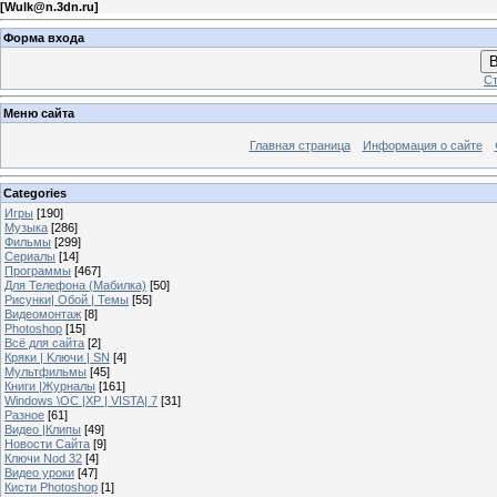
[
Wulk@n.3dn.ru
]
Форма входа
В
Ст
Меню сайта
Главная страница
Информация о сайте
Categories
Игры
[190]
Музыка
[286]
Фильмы
[299]
Сериалы
[14]
Программы
[467]
Для Телефона (Мабилка)
[50]
Рисунки| Обой | Темы
[55]
Видеомонтаж
[8]
Photoshop
[15]
Всё для сайта
[2]
Кряки | Kлючи | SN
[4]
Мультфильмы
[45]
Книги |Журналы
[161]
Windows \OC |XP | VISTA| 7
[31]
Разное
[61]
Видео |Клипы
[49]
Новости Сайта
[9]
Ключи Nod 32
[4]
Видео уроки
[47]
Кисти Photoshop
[1]