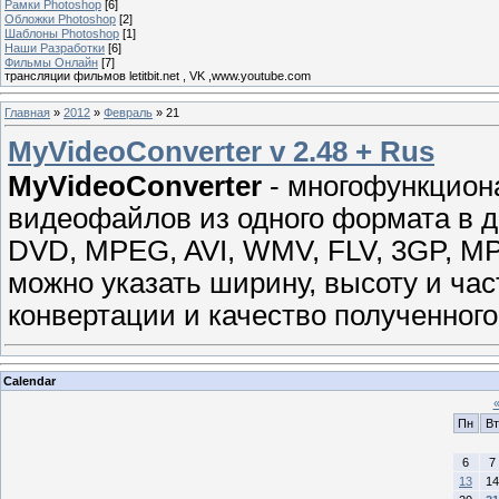
Рамки Photoshop
[6]
Обложки Photoshop
[2]
Шаблоны Photoshop
[1]
Наши Разработки
[6]
Фильмы Онлайн
[7]
трансляции фильмов letitbit.net , VK ,www.youtube.com
Главная
»
2012
»
Февраль
»
21
MyVideoConverter v 2.48 + Rus
MyVideoConverter
- многофункцион
видеофайлов из одного формата в 
DVD, MPEG, AVI, WMV, FLV, 3GP, MP
можно указать ширину, высоту и час
конвертации и качество полученног
Calendar
Пн
Вт
6
7
13
14