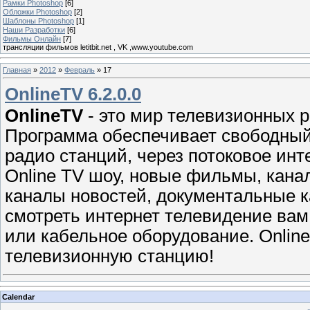
Рамки Photoshop
[6]
Обложки Photoshop
[2]
Шаблоны Photoshop
[1]
Наши Разработки
[6]
Фильмы Онлайн
[7]
трансляции фильмов letitbit.net , VK ,www.youtube.com
Главная
»
2012
»
Февраль
»
17
OnlineTV 6.2.0.0
OnlineTV
- это мир телевизионных 
Программа обеспечивает свободный 
радио станций, через потоковое ин
Online TV шоу, новые фильмы, кана
каналы новостей, документальные к
смотреть интернет телевидение вам
или кабельное оборудование. Onlin
телевизионную станцию!
Calendar