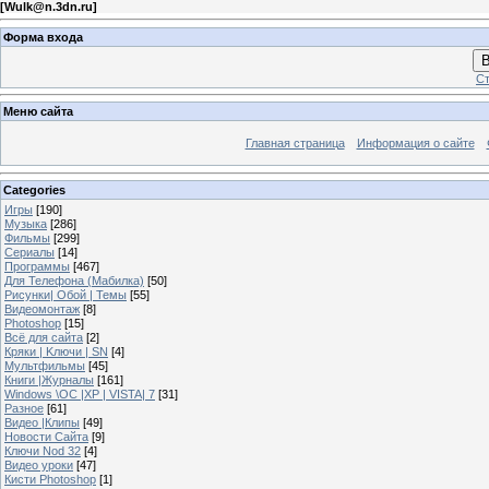
[
Wulk@n.3dn.ru
]
Форма входа
В
Ст
Меню сайта
Главная страница
Информация о сайте
Categories
Игры
[190]
Музыка
[286]
Фильмы
[299]
Сериалы
[14]
Программы
[467]
Для Телефона (Мабилка)
[50]
Рисунки| Обой | Темы
[55]
Видеомонтаж
[8]
Photoshop
[15]
Всё для сайта
[2]
Кряки | Kлючи | SN
[4]
Мультфильмы
[45]
Книги |Журналы
[161]
Windows \OC |XP | VISTA| 7
[31]
Разное
[61]
Видео |Клипы
[49]
Новости Сайта
[9]
Ключи Nod 32
[4]
Видео уроки
[47]
Кисти Photoshop
[1]