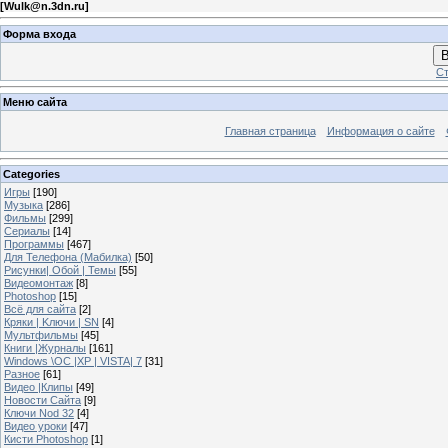
[
Wulk@n.3dn.ru
]
Форма входа
В
Ст
Меню сайта
Главная страница
Информация о сайте
Categories
Игры
[190]
Музыка
[286]
Фильмы
[299]
Сериалы
[14]
Программы
[467]
Для Телефона (Мабилка)
[50]
Рисунки| Обой | Темы
[55]
Видеомонтаж
[8]
Photoshop
[15]
Всё для сайта
[2]
Кряки | Kлючи | SN
[4]
Мультфильмы
[45]
Книги |Журналы
[161]
Windows \OC |XP | VISTA| 7
[31]
Разное
[61]
Видео |Клипы
[49]
Новости Сайта
[9]
Ключи Nod 32
[4]
Видео уроки
[47]
Кисти Photoshop
[1]