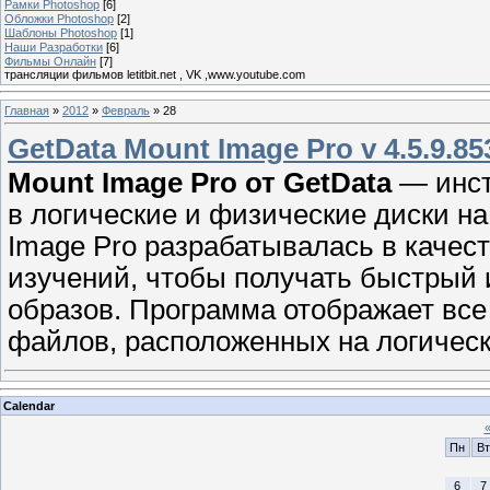
Рамки Photoshop
[6]
Обложки Photoshop
[2]
Шаблоны Photoshop
[1]
Наши Разработки
[6]
Фильмы Онлайн
[7]
трансляции фильмов letitbit.net , VK ,www.youtube.com
Главная
»
2012
»
Февраль
»
28
GetData Mount Image Pro v 4.5.9.85
Mount Image Pro от GetData
— инст
в логические и физические диски н
Image Pro разрабатывалась в качес
изучений, чтобы получать быстрый 
образов. Программа отображает все
файлов, расположенных на логическ
Calendar
Пн
Вт
6
7