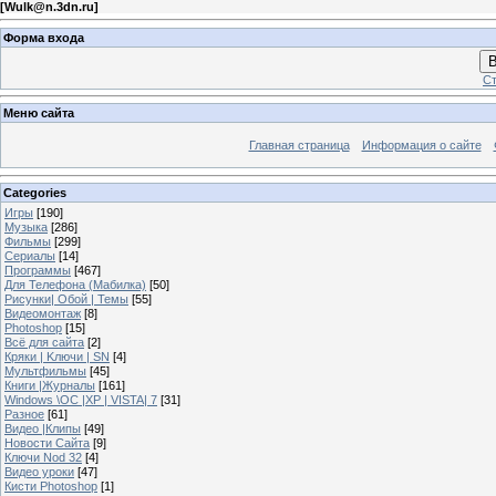
[
Wulk@n.3dn.ru
]
Форма входа
В
Ст
Меню сайта
Главная страница
Информация о сайте
Categories
Игры
[190]
Музыка
[286]
Фильмы
[299]
Сериалы
[14]
Программы
[467]
Для Телефона (Мабилка)
[50]
Рисунки| Обой | Темы
[55]
Видеомонтаж
[8]
Photoshop
[15]
Всё для сайта
[2]
Кряки | Kлючи | SN
[4]
Мультфильмы
[45]
Книги |Журналы
[161]
Windows \OC |XP | VISTA| 7
[31]
Разное
[61]
Видео |Клипы
[49]
Новости Сайта
[9]
Ключи Nod 32
[4]
Видео уроки
[47]
Кисти Photoshop
[1]