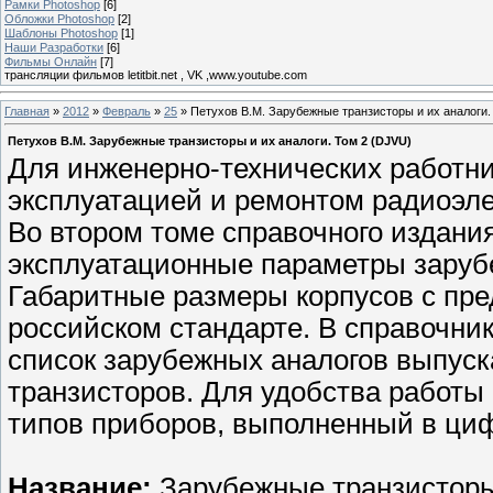
Рамки Photoshop
[6]
Обложки Photoshop
[2]
Шаблоны Photoshop
[1]
Наши Разработки
[6]
Фильмы Онлайн
[7]
трансляции фильмов letitbit.net , VK ,www.youtube.com
Главная
»
2012
»
Февраль
»
25
» Петухов В.М. Зарубежные транзисторы и их аналоги.
Петухов В.М. Зарубежные транзисторы и их аналоги. Том 2 (DJVU)
Для инженерно-технических работн
эксплуатацией и ремонтом радиоэле
Во втором томе справочного издани
эксплуатационные параметры заруб
Габаритные размеры корпусов с пр
российском стандарте. В справочни
список зарубежных аналогов выпуск
транзисторов. Для удобства работы
типов приборов, выполненный в ци
Название:
Зарубежные транзисторы 