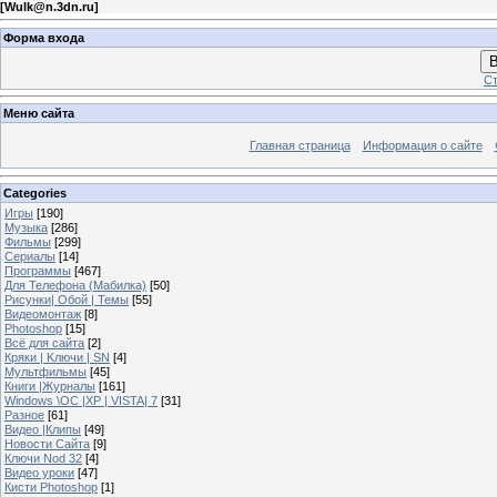
[
Wulk@n.3dn.ru
]
Форма входа
В
Ст
Меню сайта
Главная страница
Информация о сайте
Categories
Игры
[190]
Музыка
[286]
Фильмы
[299]
Сериалы
[14]
Программы
[467]
Для Телефона (Мабилка)
[50]
Рисунки| Обой | Темы
[55]
Видеомонтаж
[8]
Photoshop
[15]
Всё для сайта
[2]
Кряки | Kлючи | SN
[4]
Мультфильмы
[45]
Книги |Журналы
[161]
Windows \OC |XP | VISTA| 7
[31]
Разное
[61]
Видео |Клипы
[49]
Новости Сайта
[9]
Ключи Nod 32
[4]
Видео уроки
[47]
Кисти Photoshop
[1]