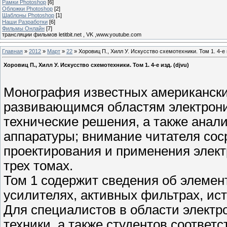
Рамки Photoshop
[6]
Обложки Photoshop
[2]
Шаблоны Photoshop
[1]
Наши Разработки
[6]
Фильмы Онлайн
[7]
трансляции фильмов letitbit.net , VK ,www.youtube.com
Главная
»
2012
»
Март
»
22
» Хоровиц П., Хилл У. Искусство схемотехники. Том 1. 4-е и
Хоровиц П., Хилл У. Искусство схемотехники. Том 1. 4-е изд. (djvu)
Монография известных американски
развивающимся областям электрони
технические решения, а также анал
аппаратуры; внимание читателя сос
проектирования и применения элект
трех томах.
Том 1 содержит сведения об элемен
усилителях, активных фильтрах, ист
Для специалистов в области электр
техники, а также студентов соответ