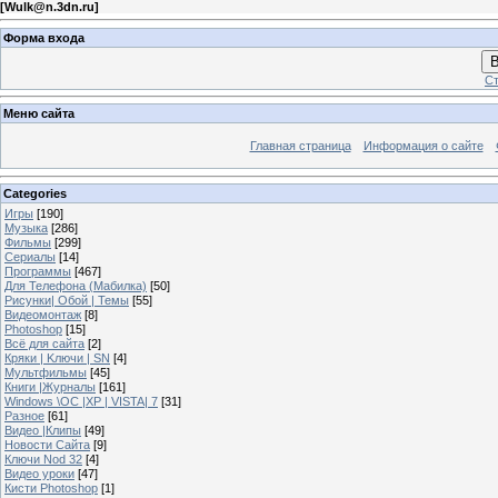
[
Wulk@n.3dn.ru
]
Форма входа
В
Ст
Меню сайта
Главная страница
Информация о сайте
Categories
Игры
[190]
Музыка
[286]
Фильмы
[299]
Сериалы
[14]
Программы
[467]
Для Телефона (Мабилка)
[50]
Рисунки| Обой | Темы
[55]
Видеомонтаж
[8]
Photoshop
[15]
Всё для сайта
[2]
Кряки | Kлючи | SN
[4]
Мультфильмы
[45]
Книги |Журналы
[161]
Windows \OC |XP | VISTA| 7
[31]
Разное
[61]
Видео |Клипы
[49]
Новости Сайта
[9]
Ключи Nod 32
[4]
Видео уроки
[47]
Кисти Photoshop
[1]