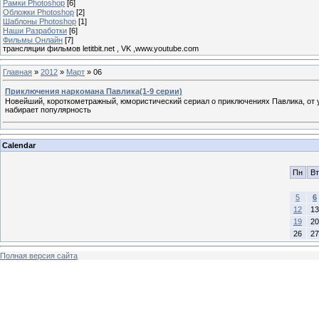
Рамки Photoshop
[6]
Обложки Photoshop
[2]
Шаблоны Photoshop
[1]
Наши Разработки
[6]
Фильмы Онлайн
[7]
трансляции фильмов letitbit.net , VK ,www.youtube.com
Главная
»
2012
»
Март
»
06
Приключения наркомана Павлика(1-9 серии)
Новейший, короткометражный, юмористический сериал о приключениях Павлика, от уч
набирает популярность
Calendar
Пн
Вт
5
6
12
13
19
20
26
27
Полная версия сайта