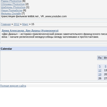
Рамки Photoshop
[6]
Обложки Photoshop
[2]
Шаблоны Photoshop
[1]
Наши Разработки
[6]
Фильмы Онлайн
[7]
трансляции фильмов letitbit.net , VK ,www.youtube.com
Главная
»
2012
»
Март
»
15
Дюма Александр. Две Дианы (Аудиокнига)
«Две Дианы» – историко-приключенческий роман замечательного французского писа
века – начале религиозной междоусобицы между католиками и протестантами.
Calendar
Пн
Вт
5
6
12
13
19
20
26
27
Полная версия сайта