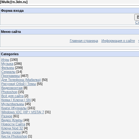
[
Wulk@n.3dn.ru
]
Форма входа
В
Ст
Меню сайта
Главная страница
Информация о сайте
Categories
Игры
[190]
Музыка
[286]
Фильмы
[299]
Сериалы
[14]
Программы
[467]
Для Телефона (Мабилка)
[50]
Рисунки| Обой | Темы
[55]
Видеомонтаж
[8]
Photoshop
[15]
Всё для сайта
[2]
Кряки | Kлючи | SN
[4]
Мультфильмы
[45]
Книги |Журналы
[161]
Windows \OC |XP | VISTA| 7
[31]
Разное
[61]
Видео |Клипы
[49]
Новости Сайта
[9]
Ключи Nod 32
[4]
Видео уроки
[47]
Кисти Photoshop
[1]