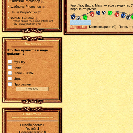
Обложки Photoshop
[2]
Кир, Лея, Даша, Макс — еще студенты. 
Шаблоны Photoshop
[1]
первые открытия.
Наши Разработки
[6]
Фильмы Онлайн
[7]
трансляции фильмов letitbit.net ,
VK ,www.youtube.com
Подробнее
Комментариев:(0)
Просмотр
Наш опрос
Что Вам нравится и надо
добавить?
Музыку
Кино
Обои и Темы
Игры
Программы
Статистика
Онлайн всего:
1
Гостей:
1
Пользователей:
0