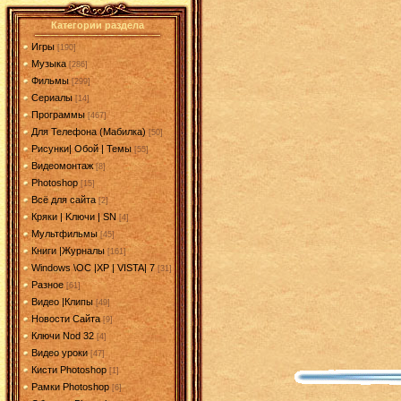
Категории раздела
Игры
[190]
Музыка
[286]
Фильмы
[299]
Сериалы
[14]
Программы
[467]
Для Телефона (Мабилка)
[50]
Рисунки| Обой | Темы
[55]
Видеомонтаж
[8]
Photoshop
[15]
Всё для сайта
[2]
Кряки | Kлючи | SN
[4]
Мультфильмы
[45]
Книги |Журналы
[161]
Windows \OC |XP | VISTA| 7
[31]
Разное
[61]
Видео |Клипы
[49]
Новости Сайта
[9]
Ключи Nod 32
[4]
Видео уроки
[47]
Кисти Photoshop
[1]
Рамки Photoshop
[6]