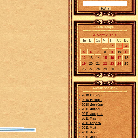
Календарь
«
Март 2012
»
Пн
Вт
Ср
Чт
Пт
Сб
Вс
1
2
3
4
5
6
7
8
9
10
11
12
13
14
15
16
17
18
19
20
21
22
23
24
25
26
27
28
29
30
31
Архив записей
2010 Октябрь
2010 Ноябрь
2010 Декабрь
2011 Январь
2011 Февраль
2011 Март
2011 Апрель
2011 Май
2011 Июнь
2011 Июль