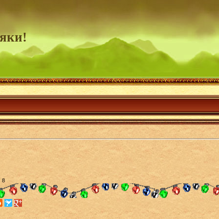
яки!
 8