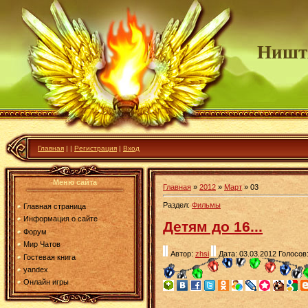
Ништ
Главная
|
|
Регистрация
|
Вход
Меню сайта
Главная
»
2012
»
Март
»
03
Раздел:
Фильмы
Главная страница
Информация о сайте
Детям до 16...
Форум
Мир Чатов
Автор:
zhsi
Дата: 03.03.2012
Голосов:
Гостевая книга
yandex
Онлайн игры