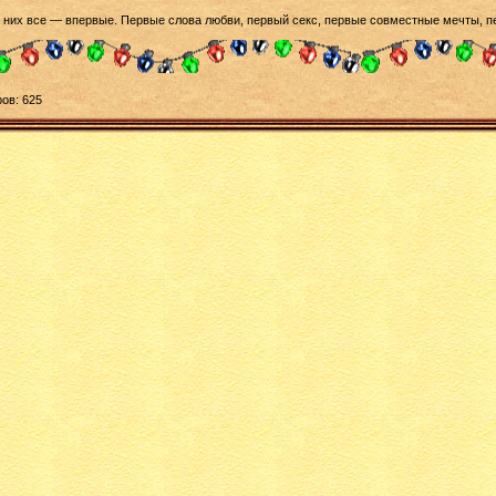
У них все — впервые. Первые слова любви, первый секс, первые совместные мечты, 
ов: 625