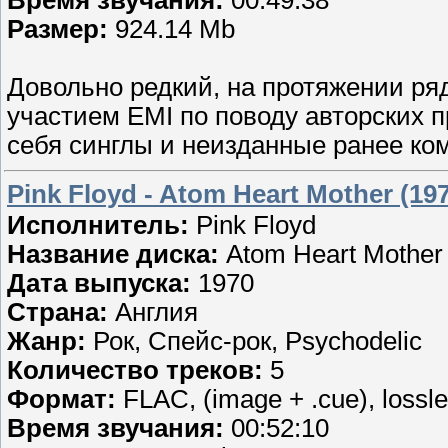
Размер:
924.14 Mb
Довольно редкий, на протяжении ряд
участием EMI по поводу авторских 
себя синглы и неизданные ранее ко
Pink Floyd - Atom Heart Mother (19
Исполнитель:
Pink Floyd
Название диска:
Atom Heart Mother
Дата выпуска:
1970
Страна:
Англия
Жанр:
Рок, Спейс-рок, Psychodelic
Количество треков:
5
Формат:
FLAC, (image + .cue), lossl
Время звучания:
00:52:10