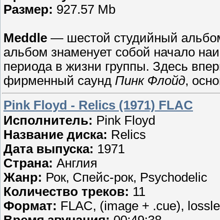
Размер:
927.57 Mb
Meddle
— шестой студийный альбом
альбом знаменует собой начало наи
периода в жизни группы. Здесь вп
фирменный саунд
Пинк Флойд
, осн
Pink Floyd - Relics (1971) FLAC
Исполнитель:
Pink Floyd
Название диска:
Relics
Дата выпуска:
1971
Страна:
Англия
Жанр:
Рок, Спейс-рок, Psychodelic
Количество треков:
11
Формат:
FLAC, (image + .cue), lossl
Время звучания:
00:49:38