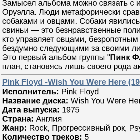
Замысел альбома можно связать с 
Оруэлла. Люди метафорически срав
собаками и овцами. Собаки явились
свиньи — это безнравственные поли
кто управляет овцами, безропотны
бездумно следующими за своими л
Это первый альбом группы "
Пинк Ф
план, становясь лишь своего рода 
Pink Floyd -Wish You Were Here (1
Исполнитель:
Pink Floyd
Название диска:
Wish You Were He
Дата выпуска:
1975
Страна:
Англия
Жанр:
Rock, Прогрессивный рок, Psy
Количество треков:
5