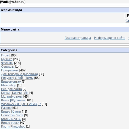
[
Wulk@n.3dn.ru
]
Форма входа
В
Ст
Меню сайта
Главная страница
Информация о сайте
Categories
Игры
[190]
Музыка
[286]
Фильмы
[299]
Сериалы
[14]
Программы
[467]
Для Телефона (Мабилка)
[50]
Рисунки| Обой | Темы
[55]
Видеомонтаж
[8]
Photoshop
[15]
Всё для сайта
[2]
Кряки | Kлючи | SN
[4]
Мультфильмы
[45]
Книги |Журналы
[161]
Windows \OC |XP | VISTA| 7
[31]
Разное
[61]
Видео |Клипы
[49]
Новости Сайта
[9]
Ключи Nod 32
[4]
Видео уроки
[47]
Кисти Photoshop
[1]