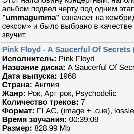
альбом подвел черту под одним эта
"ummagumma"
означает на кембри
сексом» и было выбрано в качестве 
звучит.
Pink Floyd - A Saucerful Оf Secrets
Исполнитель:
Pink Floyd
Название диска:
A Saucerful Оf Sec
Дата выпуска:
1968
Страна:
Англия
Жанр:
Рок, Арт-рок, Psychodelic
Количество треков:
7
Формат:
FLAC, (image + .cue), lossl
Время звучания:
00:39:09
Размер:
828.99 Mb