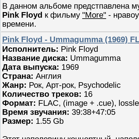
В данном альбоме предстпавлена му
Pink Floyd
к фильму
"More"
- нравоу
времени.
Pink Floyd - Ummagumma (1969) F
Исполнитель:
Pink Floyd
Название диска:
Ummagumma
Дата выпуска:
1969
Страна:
Англия
Жанр:
Рок, Арт-рок, Psychodelic
Количество треков:
16
Формат:
FLAC, (image + .cue), lossl
Время звучания:
39:38+47:05
Размер:
1.55 Gb
Этот наполовину концертный, напо