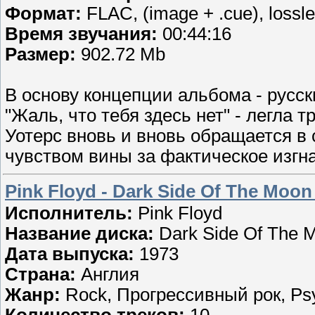
Формат:
FLAC, (image + .cue), lossl
Время звучания:
00:44:16
Размер:
902.72 Mb
В основу концепции альбома - русски
"Жаль, что тебя здесь нет" - легла т
Уотерс вновь и вновь обращается в
чувством вины за фактическое изгн
Pink Floyd - Dark Side Of The Moon
Исполнитель:
Pink Floyd
Название диска:
Dark Side Of The 
Дата выпуска:
1973
Страна:
Англия
Жанр:
Rock, Прогрессивный рок, Psy
Количество треков:
10