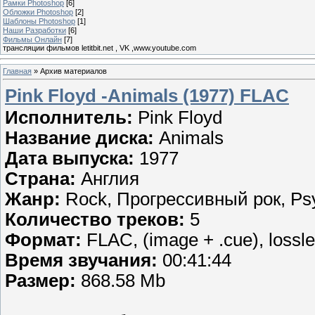
Рамки Photoshop
[6]
Обложки Photoshop
[2]
Шаблоны Photoshop
[1]
Наши Разработки
[6]
Фильмы Онлайн
[7]
трансляции фильмов letitbit.net , VK ,www.youtube.com
Главная
»
Архив материалов
Pink Floyd -Animals (1977) FLAC
Исполнитель:
Pink Floyd
Название диска:
Animals
Дата выпуска:
1977
Страна:
Англия
Жанр:
Rock, Прогрессивный рок, Psy
Количество треков:
5
Формат:
FLAC, (image + .cue), lossl
Время звучания:
00:41:44
Размер:
868.58 Mb