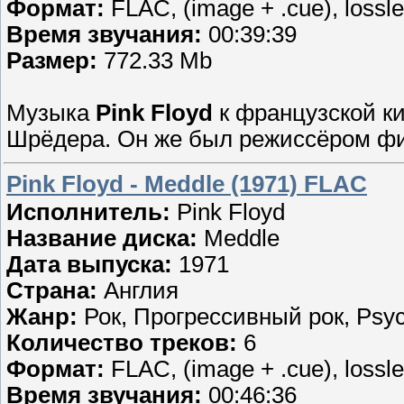
Формат:
FLAC, (image + .cue), lossl
Время звучания:
00:39:39
Размер:
772.33 Mb
Музыка
Pink Floyd
к французской ки
Шрёдера. Он же был режиссёром фи
Pink Floyd - Meddle (1971) FLAC
Исполнитель:
Pink Floyd
Название диска:
Meddle
Дата выпуска:
1971
Страна:
Англия
Жанр:
Рок, Прогрессивный рок, Psyc
Количество треков:
6
Формат:
FLAC, (image + .cue), lossl
Время звучания:
00:46:36