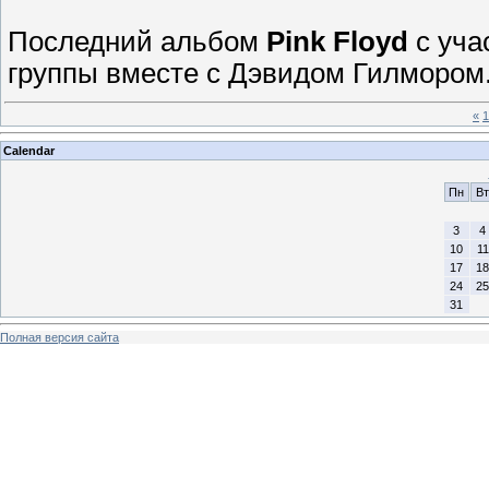
Последний альбом
Pink Floyd
с уча
группы вместе с Дэвидом Гилмором
«
1
Calendar
Пн
Вт
3
4
10
11
17
18
24
25
31
Полная версия сайта