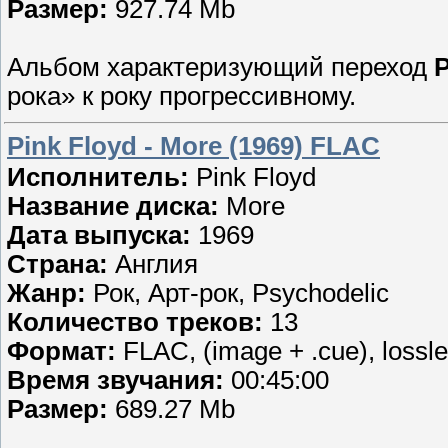
Размер:
927.74 Mb
Альбом характеризующий переход
P
рока» к року прогрессивному.
Pink Floyd - More (1969) FLAC
Исполнитель:
Pink Floyd
Название диска:
More
Дата выпуска:
1969
Страна:
Англия
Жанр:
Рок, Арт-рок, Psychodelic
Количество треков:
13
Формат:
FLAC, (image + .cue), lossl
Время звучания:
00:45:00
Размер:
689.27 Mb