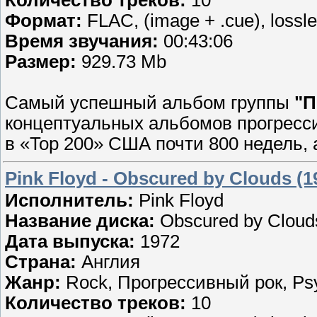
Формат:
FLAC, (image + .cue), lossl
Время звучания:
00:43:06
Размер:
929.73 Mb
Самый успешный альбом группы
"П
концептуальных альбомов прогресси
в «Top 200» США почти 800 недель, а
Pink Floyd - Obscured by Clouds (
Исполнитель:
Pink Floyd
Название диска:
Obscured by Cloud
Дата выпуска:
1972
Страна:
Англия
Жанр:
Rock, Прогрессивный рок, Psy
Количество треков:
10