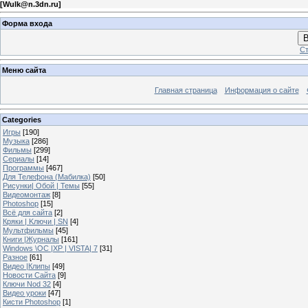
[
Wulk@n.3dn.ru
]
Форма входа
В
Ст
Меню сайта
Главная страница
Информация о сайте
Categories
Игры
[190]
Музыка
[286]
Фильмы
[299]
Сериалы
[14]
Программы
[467]
Для Телефона (Мабилка)
[50]
Рисунки| Обой | Темы
[55]
Видеомонтаж
[8]
Photoshop
[15]
Всё для сайта
[2]
Кряки | Kлючи | SN
[4]
Мультфильмы
[45]
Книги |Журналы
[161]
Windows \OC |XP | VISTA| 7
[31]
Разное
[61]
Видео |Клипы
[49]
Новости Сайта
[9]
Ключи Nod 32
[4]
Видео уроки
[47]
Кисти Photoshop
[1]