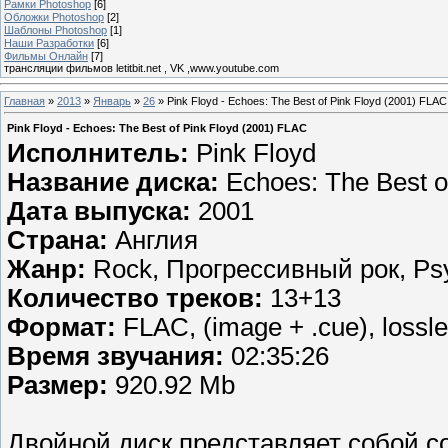
Рамки Photoshop
[6]
Обложки Photoshop
[2]
Шаблоны Photoshop
[1]
Наши Разработки
[6]
Фильмы Онлайн
[7]
трансляции фильмов letitbit.net , VK ,www.youtube.com
Главная
»
2013
»
Январь
»
26
» Pink Floyd - Echoes: The Best of Pink Floyd (2001) FLAC
Pink Floyd - Echoes: The Best of Pink Floyd (2001) FLAC
Исполнитель:
Pink Floyd
Название диска:
Echoes: The Best o
Дата выпуска:
2001
Страна:
Англия
Жанр:
Rock, Прогрессивный рок, Psy
Количество треков:
13+13
Формат:
FLAC, (image + .cue), lossl
Время звучания:
02:35:26
Размер:
920.92 Mb
Двойной диск представляет собой 