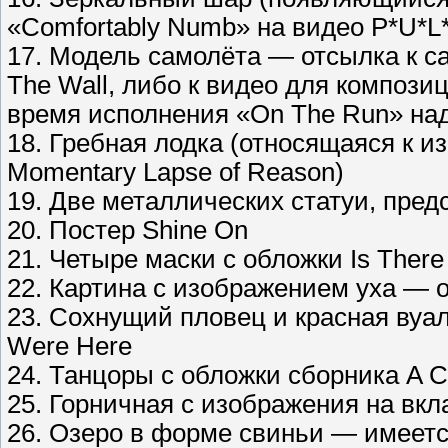
«Comfortably Numb» на видео P*U*L
17. Модель самолёта — отсылка к с
The Wall, либо к видео для компози
время исполнения «On The Run» над
18. Гребная лодка (относящаяся к 
Momentary Lapse of Reason)
19. Две металлических статуи, пред
20. Постер Shine On
21. Четыре маски с обложки Is There
22. Картина с изображением уха —
23. Сохнущий пловец и красная вуа
Were Here
24. Танцоры с обложки сборника A Co
25. Горничная с изображения на вк
26. Озеро в форме свиньи — имеется