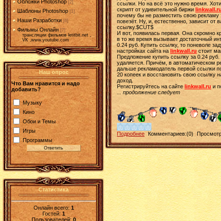
Обложки Photoshop
[2]
ссылки. Но на всё это нужно время. Хоти
скрипт от удивительной биржи
linkwall.r
Шаблоны Photoshop
[1]
почему бы не разместить свою рекламу за
Наши Разработки
[6]
повезёт. Ну, и, естественно, зависит от
ссылку.$CUT$
Фильмы Онлайн
[7]
И вот, появилась первая. Она скромно к
трансляции фильмов letitbit.net ,
в то же время вызывает достаточный инт
VK ,www.youtube.com
0.24 руб. Купить ссылку, то поневоле з
настройках сайта на
linkwall.ru
стоит мак
Предложение купить ссылку за 0.24 руб.
удаляется. Причём, в автоматическом ре
дальше рекламодатель первой ссылки пол
Наш опрос
20 копеек и восстановить свою ссылку 
доход.
Что Вам нравится и надо
Регистрируйтесь на сайте
linkwall.ru
и п
добавить?
... продолжение следует
Музыку
Кино
Обои и Темы
Игры
Подробнее
Комментариев:(0)
Просмотр
Программы
Статистика
Онлайн всего:
1
Гостей:
1
Пользователей:
0