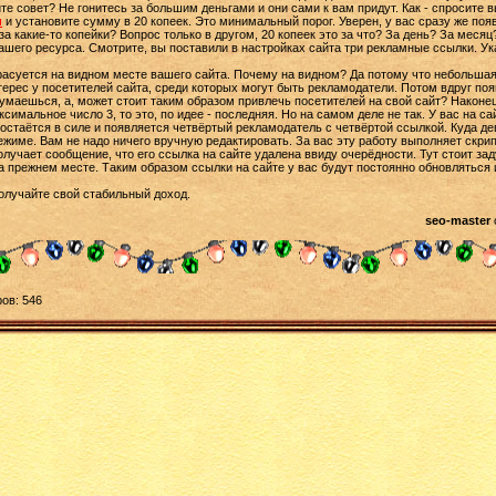
те совет? Не гонитесь за большим деньгами и они сами к вам придут. Как - спросите 
u
и установите сумму в 20 копеек. Это минимальный порог. Уверен, у вас сразу же поя
 какие-то копейки? Вопрос только в другом, 20 копеек это за что? За день? За месяц? 
 вашего ресурса. Смотрите, вы поставили в настройках сайта три рекламные ссылки. Ука
расуется на видном месте вашего сайта. Почему на видном? Да потому что небольшая 
ерес у посетителей сайта, среди которых могут быть рекламодатели. Потом вдруг поя
адумаешься, а, может стоит таким образом привлечь посетителей на свой сайт? Наконец
симальное число 3, то это, по идее - последняя. Но на самом деле не так. У вас на са
 остаётся в силе и появляется четвёртый рекламодатель с четвёртой ссылкой. Куда д
жиме. Вам не надо ничего вручную редактировать. За вас эту работу выполняет скри
учает сообщение, что его ссылка на сайте удалена ввиду очерёдности. Тут стоит зад
на прежнем месте. Таким образом ссылки на сайте у вас будут постоянно обновляться
олучайте свой стабильный доход.
seo-master
ов: 546