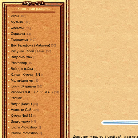
Категории раздела
Игры
[190]
Музыка
[286]
Фильмы
[299]
Сериалы
[14]
Программы
[467]
Для Телефона (Мабилка)
[50]
Рисунки| Обой | Темы
[55]
Видеомонтаж
[8]
Photoshop
[15]
Всё для сайта
[2]
Кряки | Kлючи | SN
[4]
Мультфильмы
[45]
Книги |Журналы
[161]
Windows \OC |XP | VISTA| 7
[31]
Разное
[61]
Видео |Клипы
[49]
Новости Сайта
[9]
Ключи Nod 32
[4]
Видео уроки
[47]
Кисти Photoshop
[1]
Рамки Photoshop
[6]
Допустим, у вас есть свой сайт и вы не