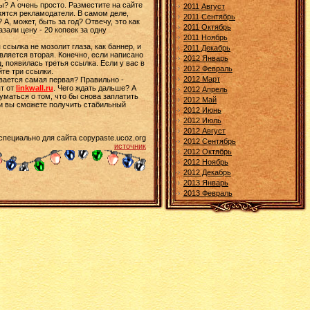
вы? А очень просто. Разместите на сайте
2011 Август
вятся рекламодатели. В самом деле,
2011 Сентябрь
А, может, быть за год? Отвечу, это как
2011 Октябрь
зали цену - 20 копеек за одну
2011 Ноябрь
ссылка не мозолит глаза, как баннер, и
2011 Декабрь
вляется вторая. Конечно, если написано
2012 Январь
, появилась третья ссылка. Если у вас в
2012 Февраль
йте три ссылки.
2012 Март
евается самая первая? Правильно -
пт от
linkwall.ru
. Чего ждать дальше? А
2012 Апрель
уматься о том, что бы снова заплатить
2012 Май
 и вы сможете получить стабильный
2012 Июнь
2012 Июль
2012 Август
специально для сайта copypaste.ucoz.org
2012 Сентябрь
источник
2012 Октябрь
2012 Ноябрь
2012 Декабрь
2013 Январь
2013 Февраль