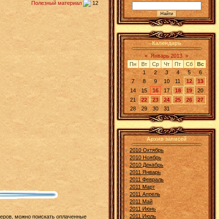
Полезный материал
12
Календарь
«
Январь 2013
»
Пн
Вт
Ср
Чт
Пт
Сб
Вс
1
2
3
4
5
6
7
8
9
10
11
12
13
14
15
16
17
18
19
20
21
22
23
24
25
26
27
28
29
30
31
Архив записей
2010 Октябрь
2010 Ноябрь
2010 Декабрь
2011 Январь
2011 Февраль
2011 Март
2011 Апрель
2011 Май
2011 Июнь
2011 Июль
ннеров, можно поискать оплаченные