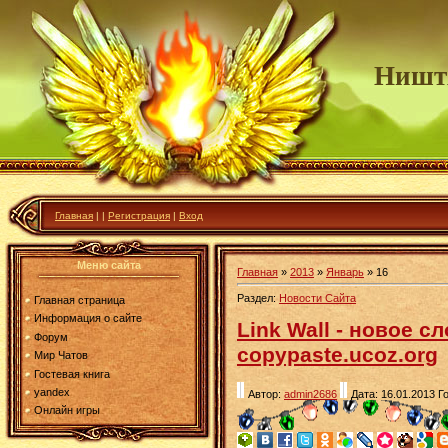
Ништ
Главная
|
|
Регистрация
|
Вход
Меню сайта
Главная
»
2013
»
Январь
»
16
Раздел:
Новости Сайта
Главная страница
Информация о сайте
Link Wall - новое 
Форум
copypaste.ucoz.org
Мир Чатов
Гостевая книга
yandex
Автор:
admin2686
Дата: 16.01.2013
Г
Онлайн игры