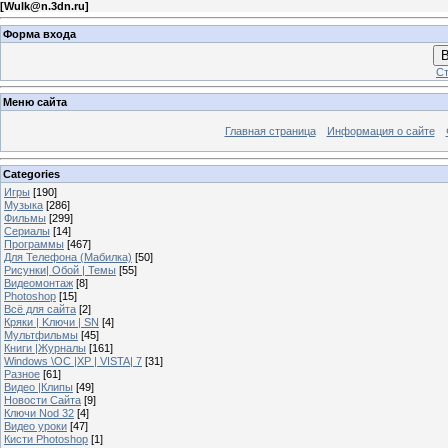
[
Wulk@n.3dn.ru
]
Форма входа
В
Ст
Меню сайта
Главная страница
Информация о сайте
Categories
Игры
[190]
Музыка
[286]
Фильмы
[299]
Сериалы
[14]
Программы
[467]
Для Телефона (Мабилка)
[50]
Рисунки| Обой | Темы
[55]
Видеомонтаж
[8]
Photoshop
[15]
Всё для сайта
[2]
Кряки | Kлючи | SN
[4]
Мультфильмы
[45]
Книги |Журналы
[161]
Windows \OC |XP | VISTA| 7
[31]
Разное
[61]
Видео |Клипы
[49]
Новости Сайта
[9]
Ключи Nod 32
[4]
Видео уроки
[47]
Кисти Photoshop
[1]