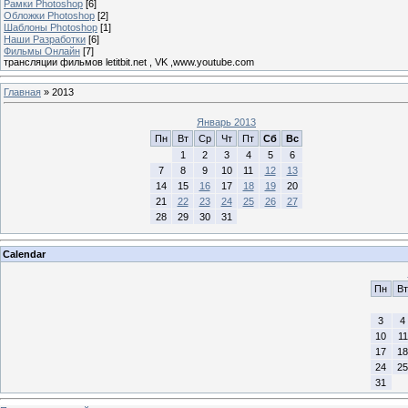
Рамки Photoshop
[6]
Обложки Photoshop
[2]
Шаблоны Photoshop
[1]
Наши Разработки
[6]
Фильмы Онлайн
[7]
трансляции фильмов letitbit.net , VK ,www.youtube.com
Главная
»
2013
Январь 2013
Пн
Вт
Ср
Чт
Пт
Сб
Вс
1
2
3
4
5
6
7
8
9
10
11
12
13
14
15
16
17
18
19
20
21
22
23
24
25
26
27
28
29
30
31
Calendar
Пн
Вт
3
4
10
11
17
18
24
25
31