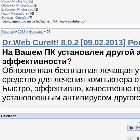
Рамки Photoshop
[6]
Обложки Photoshop
[2]
Шаблоны Photoshop
[1]
Наши Разработки
[6]
Фильмы Онлайн
[7]
трансляции фильмов letitbit.net , VK ,www.youtube.com
Главная
»
2013
»
Февраль
»
09
Dr.Web CureIt! 8.0.2 [09.02.2013] Po
На Вашем ПК установлен другой а
эффективности?
Обновленная бесплатная лечащая 
средство для лечения компьютера о
Быстро, эффективно, качественно п
установленным антивирусом другого
Calendar
Пн
Вт
4
5