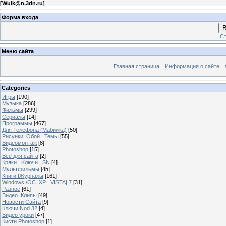
[
Wulk@n.3dn.ru
]
Форма входа
В
Ст
Меню сайта
Главная страница
Информация о сайте
Categories
Игры
[190]
Музыка
[286]
Фильмы
[299]
Сериалы
[14]
Программы
[467]
Для Телефона (Мабилка)
[50]
Рисунки| Обой | Темы
[55]
Видеомонтаж
[8]
Photoshop
[15]
Всё для сайта
[2]
Кряки | Kлючи | SN
[4]
Мультфильмы
[45]
Книги |Журналы
[161]
Windows \OC |XP | VISTA| 7
[31]
Разное
[61]
Видео |Клипы
[49]
Новости Сайта
[9]
Ключи Nod 32
[4]
Видео уроки
[47]
Кисти Photoshop
[1]