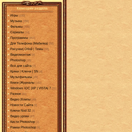
Категории раздела
Игры
[190]
Музыка
[286]
Фильмы
[299]
Сериалы
[14]
Программы
[467]
Для Телефона (Мабилка)
[50]
Рисунки| Обой | Темы
[55]
Видеомонтаж
[8]
Photoshop
[15]
Всё для сайта
[2]
Кряки | Kлючи | SN
[4]
Мультфильмы
[45]
Книги |Журналы
[161]
Windows \OC |XP | VISTA| 7
[31]
Разное
[61]
Видео |Клипы
[49]
Новости Сайта
[9]
Ключи Nod 32
[4]
Видео уроки
[47]
Кисти Photoshop
[1]
Рамки Photoshop
[6]