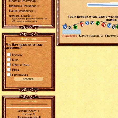
Обложки Photoshop
[2]
Шаблоны Photoshop
[1]
Наши Разработки
[6]
Фильмы Онлайн
[7]
Том и Джерри очень давно уже за
трансляции фильмов letitbit.net ,
коллекци
VK ,www.youtube.com
Подробнее
Комментариев:(0)
Просмотр
Наш опрос
Что Вам нравится и надо
добавить?
Музыку
Кино
Обои и Темы
Игры
Программы
Статистика
Онлайн всего:
1
Гостей:
1
Пользователей:
0