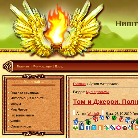
Ништ
Главная
|
|
Регистрация
|
Вход
Меню сайта
Главная
»
Архив материалов
Раздел:
Мультфильмы
Главная страница
Информация о сайте
Том и Джерри. Полн
Форум
Мир Чатов
Автор:
WuLk@n
Дата: 26.10.2010
Гол
Гостевая книга
yandex
Онлайн игры