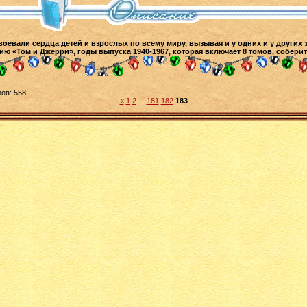
воевали сердца детей и взрослых по всему миру, вызывая и у одних и у других
ю «Том и Джерри», годы выпуска 1940-1967, которая включает 8 томов, соберит
ов: 558
«
1
2
...
181
182
183