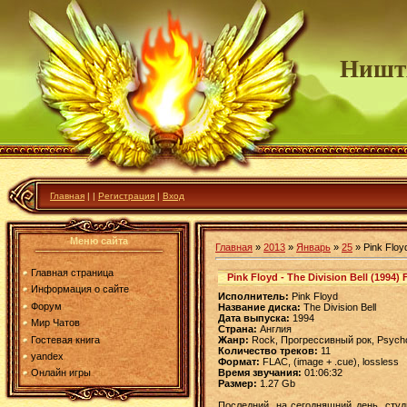
Ништ
Главная
|
|
Регистрация
|
Вход
Меню сайта
Главная
»
2013
»
Январь
»
25
» Pink Floyd
Главная страница
Pink Floyd - The Division Bell (1994)
Информация о сайте
Исполнитель:
Pink Floyd
Форум
Название диска:
The Division Bell
Дата выпуска:
1994
Мир Чатов
Страна:
Англия
Гостевая книга
Жанр:
Rock, Прогрессивный рок, Psycho
Количество треков:
11
yandex
Формат:
FLAC, (image + .cue), lossless
Время звучания:
01:06:32
Онлайн игры
Размер:
1.27 Gb
Последний, на сегодняшний день,
сту