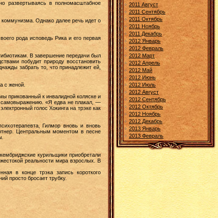
нно развертываясь в полномасштабное
2011 Август
2011 Сентябрь
2011 Октябрь
 коммунизма. Однако далее речь идет о
2011 Ноябрь
2011 Декабрь
оего рода исповедь Рика и его первая
2012 Январь
2012 Февраль
нтибиотикам. В завершение передачи был
2012 Март
дствами побудит природу восстановить
2012 Апрель
нажды забрать то, что принадлежит ей,
2012 Май
2012 Июнь
а с женой.
2012 Июль
2012 Август
емы прикованный к инвалидной коляске и
2012 Сентябрь
 самовыражению. «Я едва не плакал, —
2012 Октябрь
электронный голос Хокинга на трэке как
2012 Ноябрь
2012 Декабрь
сихотерапевта, Гилмор вновь и вновь
2013 Январь
ртнер. Центральным моментом в песне
2013 Февраль
ы.
 кембриджские курильщики приобретали
 жестокой реальности мира взрослых. В
ная в конце трэка запись короткого
ий просто бросает трубку.