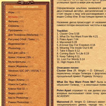
успешных групп в мире рок-музыки!
Категории раздела
Оформлением альбома занимался да
двухэтажный автобус, металлические го
Игры
[190]
стоят лицом к лицу или разговаривают,
виден Собор Или. В настоящее время го
Музыка
[286]
Фильмы
[299]
Название диска происходит от названия
символ потери юношеских чистоты и ид
Сериалы
[14]
Программы
Tracklist:
[467]
1. Cluster One 5:58
Для Телефона (Мабилка)
[50]
2. What Do You Want From Me 4:21
3. Poles Apart 7:04
Рисунки| Обой | Темы
[55]
4. Marooned 5:28
Видеомонтаж
[8]
5. A Great Day For Freedom 4:18
6. Wearing The Inside Out 6:48
Photoshop
[15]
7. Take It Back 6:12
Всё для сайта
[2]
8. Coming Back To Life 6:19
9. Keep Talking 6:11
Кряки | Kлючи | SN
[4]
10. Lost For Words 5:14
Мультфильмы
11. High Hopes 8:31
[45]
Книги |Журналы
[161]
Описание песен:
Cluster One
(R. Wright — D. Gilmour) 
Windows \OC |XP | VISTA| 7
[31]
перекличка гитары Гилмора с фортепиа
Разное
[61]
прощальный привет Роджеру Уотерсу.
Видео |Клипы
[49]
What Do You Want From Me?
была на
Новости Сайта
объясняет Гилмор, — а некоторые появ
[9]
Ключи Nod 32
[4]
Poles Apart
отражает то. как далеко уш
впервые высказывает свою точку зре
Видео уроки
[47]
ACADEMY.
Кисти Photoshop
[1]
Marooned
(R. Wright -D. Gilmour) име
Рамки Photoshop
[6]
эмоционального джема, «вроде тех, 