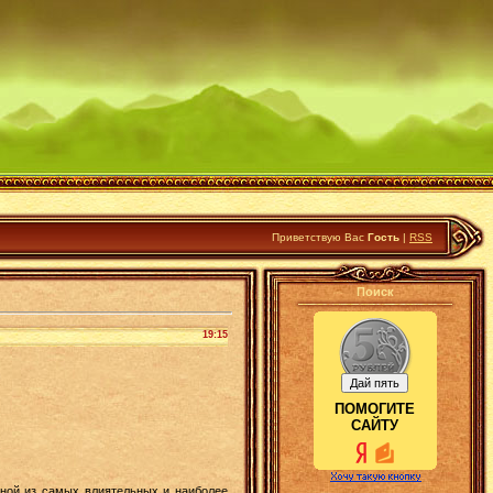
Приветствую Вас
Гость
|
RSS
Поиск
19:15
ПОМОГИТЕ
САЙТУ
дной из самых влиятельных и наиболее