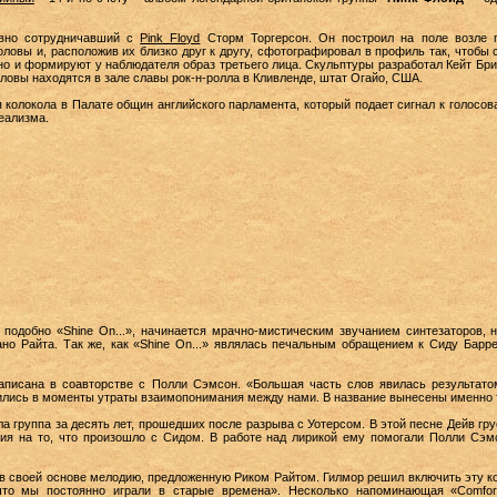
вно сотрудничавший с
Pink Floyd
Сторм Торгерсон. Он построил на поле возле 
ловы и, расположив их близко друг к другу, сфотографировал в профиль так, чтобы 
 но и формируют у наблюдателя образ третьего лица. Скульптуры разработал Кейт Бр
ловы находятся в зале славы рок-н-ролла в Кливленде, штат Огайо, США.
 колокола в Палате общин английского парламента, который подает сигнал к голосов
еализма.
, подобно «Shine On...», начинается мрачно-мистическим звучанием синтезаторов,
но Райта. Так же, как «Shine On...» являлась печальным обращением к Сиду Барре
писана в соавторстве с Полли Сэмсон. «Большая часть слов явилась результатом
ились в моменты утраты взаимопонимания между нами. В название вынесены именно 
ла группа за десять лет, прошедших после разрыва с Уотерсом. В этой песне Дейв гр
ния на то, что произошло с Сидом. В работе над лирикой ему помогали Полли Сэ
ет в своей основе мелодию, предложенную Риком Райтом. Гилмор решил включить эту 
что мы постоянно играли в старые времена». Несколько напоминающая «Comfor