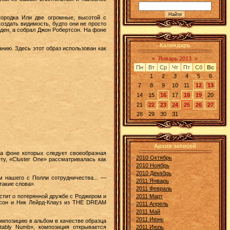
городка Или две огромные, высотой с
создать видимость, будто они не просто
иден, а собрал Джон Робертсон. На фоне
Календарь
анию. Здесь этот образ использован как
«
Январь 2013
»
Пн
Вт
Ср
Чт
Пт
Сб
Вс
1
2
3
4
5
6
7
8
9
10
11
12
13
14
15
16
17
18
19
20
21
22
23
24
25
26
27
28
29
30
31
Архив записей
 на фоне которых следует своеобразная
2010 Октябрь
ту, «Cluster One» рассматривалась как
2010 Ноябрь
2010 Декабрь
 нашего с Полли сотрудничества... —
2011 Январь
такие слова».
2011 Февраль
устит о потерянной дружбе с Роджером и
2011 Март
мсон и Ник Лейрд-Клауз из THE DREAM
2011 Апрель
2011 Май
2011 Июнь
композицию в альбом в качестве образца
tably Numb», композиция открывается
2011 Июль