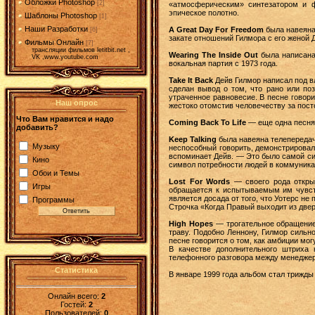
Обложки Photoshop
[2]
«атмосферическим» синтезатором и ф
эпическое полотно.
Шаблоны Photoshop
[1]
Наши Разработки
A Great Day For Freedom
была навеяна
[6]
закате отношений Гилмора с его женой 
Фильмы Онлайн
[7]
трансляции фильмов letitbit.net ,
Wearing The Inside Out
была написана
VK ,www.youtube.com
вокальная партия с 1973 года.
Take It Back
Дейв Гилмор написал под в
сделан вывод о том, что рано или по
утраченное равновесие. В песне говори
Наш опрос
жестоко отомстив человечеству за пост
Что Вам нравится и надо
Coming Back To Life
— еще одна песня,
добавить?
Keep Talking
была навеяна телепередаче
Музыку
неспособный говорить, демонстрировал
вспоминает Дейв. — Это было самой сил
Кино
символ потребности людей в коммуника
Обои и Темы
Lost For Words
— своего рода откры
Игры
обращается к испытываемым им чувст
является досада от того, что Уотерс н
Программы
Строчка «Когда Правый выходит из двере
High Hopes
— трогательное обращение 
траву. Подобно Леннону, Гилмор сильн
песне говорится о том, как амбиции мог
В качестве дополнительного штриха
телефонного разговора между менеджер
Статистика
В январе 1999 года альбом стал трижды
Онлайн всего:
2
Гостей:
2
Пользователей:
0