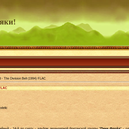
яки!
 - The Division Bell (1994) FLAC
 FLAC
delic
дийный
- 14-й по счету - альбом легендарной британской группы "
Пинк Флойд
" - о