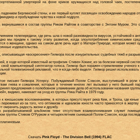
ортепианной увертюрой на фоне криков кружащихся над головой чаек, постепе
 падением Берлинской стены, и ее первый куплет посвящен освобождению народов от
Джинджер и пробуждении чувства к новой подруге.
 вернувшимся в состав группы Риком Райтом в соавторстве с Энтони Муром. Это св
лиянием телепередачи, где речь шла о новой разновидности вирусов, устойчивой к а
здно мы придем к такому этапу развития, когда злоупотребление химическими сре
тся о женщине, однако на самом деле речь идет о Матери-Природе, которая может од
оянные издевательства.
 описывающая «воскресение» Гилмора после изнурительных судебных тяжб и разрыв
й, в ходе которой известный астрофизик Стивен Хокинг, из-за болезни нервной сист
 свой компьютерный синтезатор голоса. Гилмор был поражен стремлением ученого к
ьной телевизионной рекламой, что я когда-либо видел». Гилмор решил использовать 
ции.
тое письмо Гилмора Уотерсу. Побуждаемый Полли Сэмсон, выступившей в роли п
вам гнева и сожаления, которые в течение многих лет вызывал у него бывший па
е принял предложения о полюбовном улаживании дела об использовании названия групп
й», видимо, намекает на уход из группы Рика Райта в 1979 году.
к юношеским воспоминаниям, в которых присутствует река Кем, и Тропа, где юные
о переживал из-за того, что оптимизм и идеализм юности часто приносятся в жертву
ут омрачить радость жизни и дружбу.
 к разрабатываемой альбомом теме отсутствия взаимопонимания служит помещен
ом группы Стивом О'Рурком и четырехлетним сынишкой Полли Сэмсон, когда последн
 платиновым.
Скачать
Pink Floyd - The Division Bell (1994) FLAC