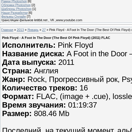
Рамки Photoshop
[6]
Обложки Photoshop
[2]
Шаблоны Photoshop
[1]
Наши Разработки
[6]
Фильмы Онлайн
[7]
трансляции фильмов letitbit.net , VK ,www.youtube.com
Главная
»
2013
»
Январь
»
27
» Pink Floyd - A Foot In The Door (The Best Of Pink Floyd)
Pink Floyd - A Foot In The Door (The Best Of Pink Floyd) (2011) FLAC
Исполнитель:
Pink Floyd
Название диска:
A Foot in the Door 
Дата выпуска:
2011
Страна:
Англия
Жанр:
Rock, Прогрессивный рок, Psy
Количество треков:
16
Формат:
FLAC, (image + .cue), lossl
Время звучания:
01:19:37
Размер:
808.46 Mb
Последний, на текущий момент, аль