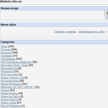
[
Wulk@n.3dn.ru
]
Форма входа
В
Ст
Меню сайта
Главная страница
Информация о сайте
Categories
Игры
[190]
Музыка
[286]
Фильмы
[299]
Сериалы
[14]
Программы
[467]
Для Телефона (Мабилка)
[50]
Рисунки| Обой | Темы
[55]
Видеомонтаж
[8]
Photoshop
[15]
Всё для сайта
[2]
Кряки | Kлючи | SN
[4]
Мультфильмы
[45]
Книги |Журналы
[161]
Windows \OC |XP | VISTA| 7
[31]
Разное
[61]
Видео |Клипы
[49]
Новости Сайта
[9]
Ключи Nod 32
[4]
Видео уроки
[47]
Кисти Photoshop
[1]