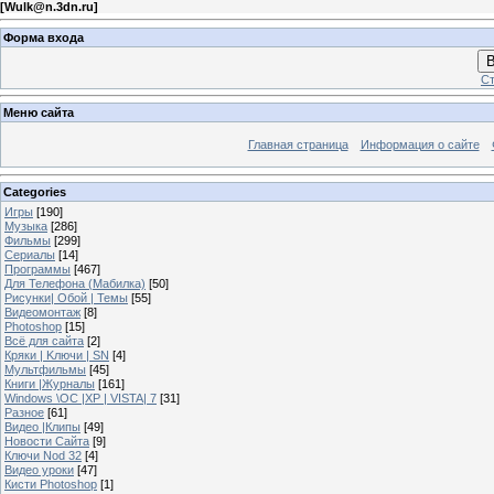
[
Wulk@n.3dn.ru
]
Форма входа
В
Ст
Меню сайта
Главная страница
Информация о сайте
Categories
Игры
[190]
Музыка
[286]
Фильмы
[299]
Сериалы
[14]
Программы
[467]
Для Телефона (Мабилка)
[50]
Рисунки| Обой | Темы
[55]
Видеомонтаж
[8]
Photoshop
[15]
Всё для сайта
[2]
Кряки | Kлючи | SN
[4]
Мультфильмы
[45]
Книги |Журналы
[161]
Windows \OC |XP | VISTA| 7
[31]
Разное
[61]
Видео |Клипы
[49]
Новости Сайта
[9]
Ключи Nod 32
[4]
Видео уроки
[47]
Кисти Photoshop
[1]