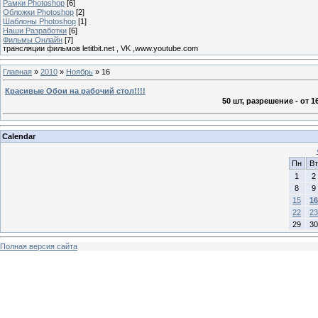
Рамки Photoshop
[6]
Обложки Photoshop
[2]
Шаблоны Photoshop
[1]
Наши Разработки
[6]
Фильмы Онлайн
[7]
трансляции фильмов letitbit.net , VK ,www.youtube.com
Главная
»
2010
»
Ноябрь
»
16
Красивые Обои на рабочий стол!!!!
50 шт, разрешение - от 1
Calendar
Пн
Вт
1
2
8
9
15
16
22
23
29
30
Полная версия сайта