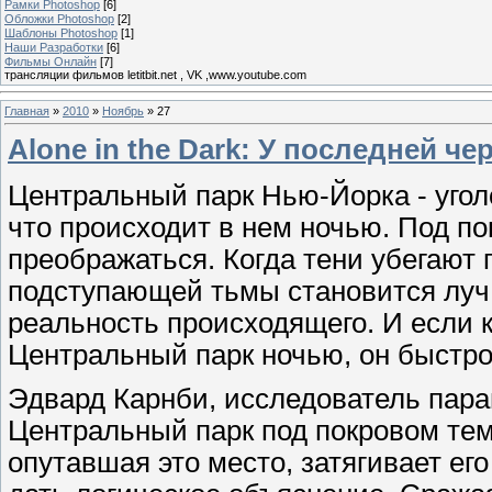
Рамки Photoshop
[6]
Обложки Photoshop
[2]
Шаблоны Photoshop
[1]
Наши Разработки
[6]
Фильмы Онлайн
[7]
трансляции фильмов letitbit.net , VK ,www.youtube.com
Главная
»
2010
»
Ноябрь
»
27
Alone in the Dark: У последней че
Центральный парк Нью-Йорка - уголо
что происходит в нем ночью. Под п
преображаться. Когда тени убегают п
подступающей тьмы становится луч
реальность происходящего. И если к
Центральный парк ночью, он быстро п
Эдвард Карнби, исследователь пар
Центральный парк под покровом те
опутавшая это место, затягивает ег