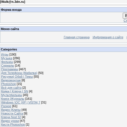
[
Wulk@n.3dn.ru
]
Форма входа
В
Ст
Меню сайта
Главная страница
Информация о сайте
Categories
Игры
[190]
Музыка
[286]
Фильмы
[299]
Сериалы
[14]
Программы
[467]
Для Телефона (Мабилка)
[50]
Рисунки| Обой | Темы
[55]
Видеомонтаж
[8]
Photoshop
[15]
Всё для сайта
[2]
Кряки | Kлючи | SN
[4]
Мультфильмы
[45]
Книги |Журналы
[161]
Windows \OC |XP | VISTA| 7
[31]
Разное
[61]
Видео |Клипы
[49]
Новости Сайта
[9]
Ключи Nod 32
[4]
Видео уроки
[47]
Кисти Photoshop
[1]