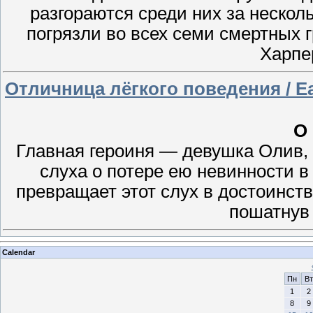
разгораются среди них за нескол
погрязли во всех семи смертных 
Харпер
Отличница лёгкого поведения / Ea
О
Главная героиня — девушка Олив, 
слуха о потере ею невинности в
превращает этот слух в достоинств
пошатнув
Calendar
Пн
Вт
1
2
8
9