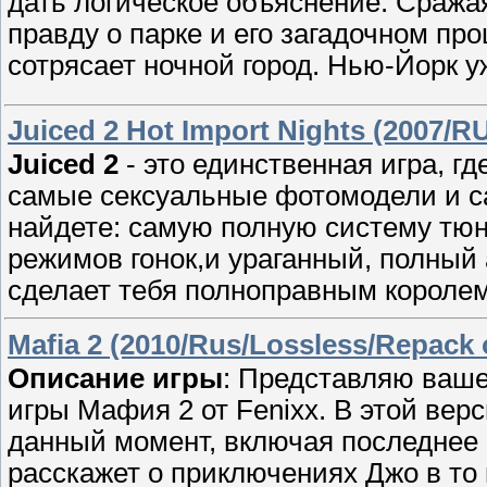
дать логическое объяснение. Сража
правду о парке и его загадочном пр
сотрясает ночной город. Нью-Йорк уж
Juiced 2 Hot Import Nights (2007/
Juiced 2
- это единственная игра, 
самые сексуальные фотомодели и са
найдете: самую полную систему тю
режимов гонок,и ураганный, полный 
сделает тебя полноправным королем
Mafia 2 (2010/Rus/Lossless/Repack 
Описание игры
: Представляю ваш
игры Мафия 2 от Fenixx. В этой ве
данный момент, включая последнее - 
расскажет о приключениях Джо в то 