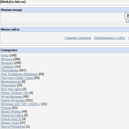
[
Wulk@n.3dn.ru
]
Форма входа
В
Ст
Меню сайта
Главная страница
Информация о сайте
Categories
Игры
[190]
Музыка
[286]
Фильмы
[299]
Сериалы
[14]
Программы
[467]
Для Телефона (Мабилка)
[50]
Рисунки| Обой | Темы
[55]
Видеомонтаж
[8]
Photoshop
[15]
Всё для сайта
[2]
Кряки | Kлючи | SN
[4]
Мультфильмы
[45]
Книги |Журналы
[161]
Windows \OC |XP | VISTA| 7
[31]
Разное
[61]
Видео |Клипы
[49]
Новости Сайта
[9]
Ключи Nod 32
[4]
Видео уроки
[47]
Кисти Photoshop
[1]