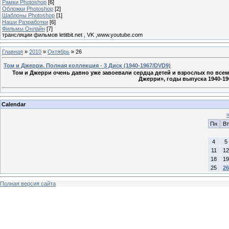
Рамки Photoshop
[6]
Обложки Photoshop
[2]
Шаблоны Photoshop
[1]
Наши Разработки
[6]
Фильмы Онлайн
[7]
трансляции фильмов letitbit.net , VK ,www.youtube.com
Главная
»
2010
»
Октябрь
»
26
Том и Джерри. Полная коллекция - 3 Диск (1940-1967/DVD9)
Том и Джерри очень давно уже завоевали сердца детей и взрослых по всем
Джерри», годы выпуска 1940-196
Calendar
Пн
Вт
4
5
11
12
18
19
25
26
Полная версия сайта