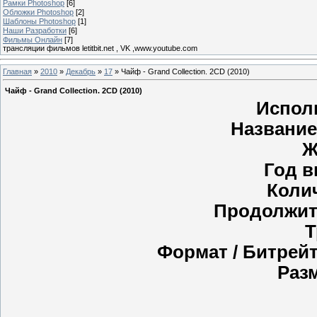
Рамки Photoshop
[6]
Обложки Photoshop
[2]
Шаблоны Photoshop
[1]
Наши Разработки
[6]
Фильмы Онлайн
[7]
трансляции фильмов letitbit.net , VK ,www.youtube.com
Главная
»
2010
»
Декабрь
»
17
» Чайф - Grand Collection. 2CD (2010)
Чайф - Grand Collection. 2CD (2010)
Испол
Название
Ж
Год в
Коли
Продолжит
Т
Формат / Битрейт
Раз