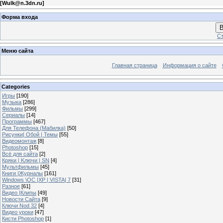
[
Wulk@n.3dn.ru
]
Форма входа
В
Ст
Меню сайта
Главная страница
Информация о сайте
Categories
Игры
[190]
Музыка
[286]
Фильмы
[299]
Сериалы
[14]
Программы
[467]
Для Телефона (Мабилка)
[50]
Рисунки| Обой | Темы
[55]
Видеомонтаж
[8]
Photoshop
[15]
Всё для сайта
[2]
Кряки | Kлючи | SN
[4]
Мультфильмы
[45]
Книги |Журналы
[161]
Windows \OC |XP | VISTA| 7
[31]
Разное
[61]
Видео |Клипы
[49]
Новости Сайта
[9]
Ключи Nod 32
[4]
Видео уроки
[47]
Кисти Photoshop
[1]