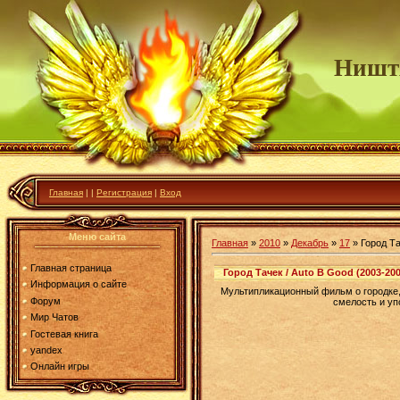
Ништ
Главная
|
|
Регистрация
|
Вход
Меню сайта
Главная
»
2010
»
Декабрь
»
17
» Город Та
Главная страница
Город Тачек / Auto B Good (2003-20
Информация о сайте
Мультипликационный фильм о городке,
Форум
смелость и уп
Мир Чатов
Гостевая книга
yandex
Онлайн игры