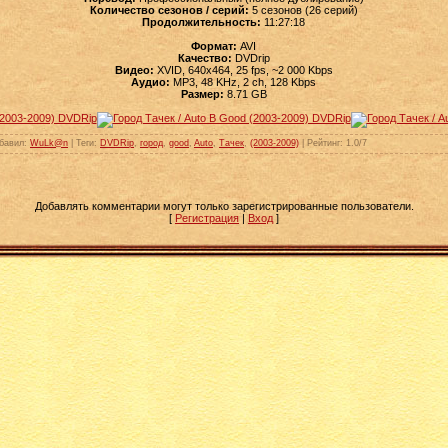
Количество сезонов / серий:
5 сезонов (26 серий)
Продолжительность:
11:27:18
Формат:
AVI
Качество:
DVDrip
Видео:
XVID, 640x464, 25 fps, ~2 000 Kbps
Аудио:
MP3, 48 KHz, 2 ch, 128 Kbps
Размер:
8.71 GB
бавил
:
WuLk@n
|
Теги
:
DVDRip
,
город
,
good
,
Auto
,
Тачек
,
(2003-2009)
|
Рейтинг
:
1.0
/
7
Добавлять комментарии могут только зарегистрированные пользователи.
[
Регистрация
|
Вход
]