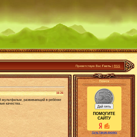
Приветствую Вас
Гость
|
RSS
Поиск
16:26
ый мультфильм, развивающий в ребёнке
ые качества...
ПОМОГИТЕ
САЙТУ