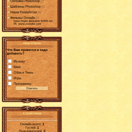
Обложки Photoshop
[2]
Шаблоны Photoshop
[1]
Наши Разработки
[6]
Фильмы Онлайн
[7]
трансляции фильмов letitbit.net ,
VK ,www.youtube.com
Наш опрос
Что Вам нравится и надо
добавить?
Музыку
Кино
Обои и Темы
Игры
Программы
Статистика
Онлайн всего:
1
Гостей:
1
Пользователей:
0