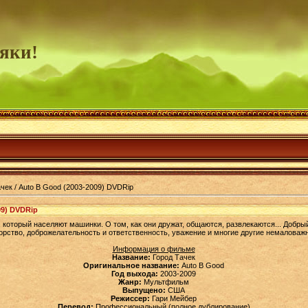
яки!
чек / Auto B Good (2003-2009) DVDRip
09) DVDRip
 который населяют машинки. О том, как они дружат, общаются, развлекаются... Добр
орство, доброжелательность и ответственность, уважение и многие другие немаловажн
Информация о фильме
Название:
Город Тачек
Оригинальное название:
Auto B Good
Год выхода:
2003-2009
Жанр:
Мультфильм
Выпущено:
США
Режиссер:
Гари Мейбер
Перевод:
Профессиональный (полное дублирование)