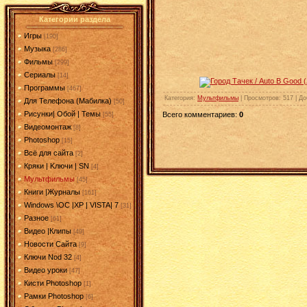
Категории раздела
Игры
[190]
Музыка
[286]
Фильмы
[299]
Сериалы
[14]
Программы
[467]
Категория
:
Мультфильмы
|
Просмотров
: 517 |
До
Для Телефона (Мабилка)
[50]
Рисунки| Обой | Темы
Всего комментариев
:
0
[55]
Видеомонтаж
[8]
Photoshop
[15]
Всё для сайта
[2]
Кряки | Kлючи | SN
[4]
Мультфильмы
[45]
Книги |Журналы
[161]
Windows \OC |XP | VISTA| 7
[31]
Разное
[61]
Видео |Клипы
[49]
Новости Сайта
[9]
Ключи Nod 32
[4]
Видео уроки
[47]
Кисти Photoshop
[1]
Рамки Photoshop
[6]