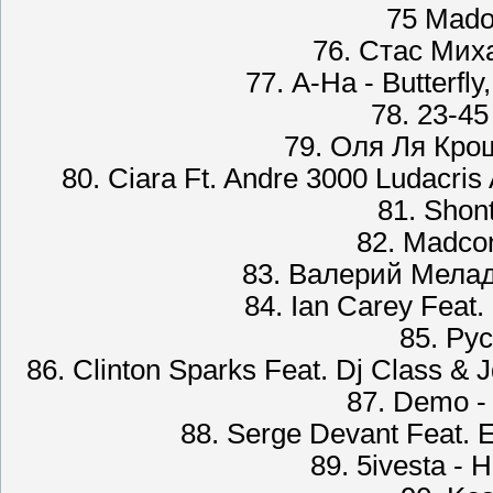
75 Madon
76. Стас Мих
77. A-Ha - Butterfly
78. 23-45
79. Оля Ля Кро
80. Ciara Ft. Andre 3000 Ludacris
81. Shont
82. Madcon
83. Валерий Мела
84. Ian Carey Feat.
85. Ру
86. Clinton Sparks Feat. Dj Class & 
87. Demo 
88. Serge Devant Feat. 
89. 5ivesta -