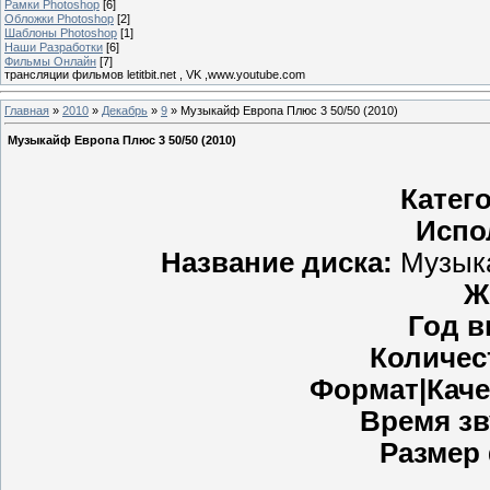
Рамки Photoshop
[6]
Обложки Photoshop
[2]
Шаблоны Photoshop
[1]
Наши Разработки
[6]
Фильмы Онлайн
[7]
трансляции фильмов letitbit.net , VK ,www.youtube.com
Главная
»
2010
»
Декабрь
»
9
» Музыкайф Европа Плюс 3 50/50 (2010)
Музыкайф Европа Плюс 3 50/50 (2010)
Катег
Испо
Название диска:
Музыка
Ж
Год в
Количес
Формат|Каче
Время зв
Размер