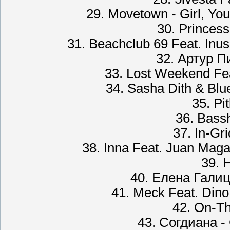
29. Movetown - Girl, Yo
30. Princess
31. Beachclub 69 Feat. Inu
32. Артур П
33. Lost Weekend Fea
34. Sasha Dith & Blue
35. Pi
36. Bass
37. In-Gr
38. Inna Feat. Juan Mag
39. 
40. Елена Гали
41. Meck Feat. Dino 
42. On-Th
43. Согдиана -