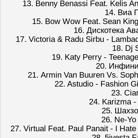
13. Benny Benassi Feat. Kelis A
14. Виа 
15. Bow Wow Feat. Sean Kings
16. Дискотека Ава
17. Victoria & Radu Sirbu - Lamba
18. Dj
19. Katy Perry - Teenag
20. Инфини
21. Armin Van Buuren Vs. Sophi
22. Astudio - Fashion G
23. Cia
24. Karizma -
25. Шахз
26. Ne-Yo
27. Virtual Feat. Paul Panait - I Ha
28. 5ivesta 