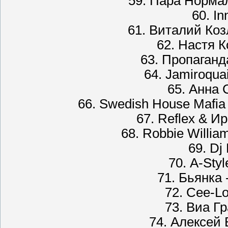
59. Пара Норма
60. In
61. Виталий Коз
62. Настя К
63. Пропаганд
64. Jamiroqua
65. Анна 
66. Swedish House Mafia 
67. Reflex & И
68. Robbie Willia
69. Dj 
70. A-Sty
71. Бьянка 
72. Cee-Lo
73. Виа Гр
74. Алексей