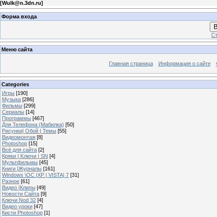
[
Wulk@n.3dn.ru
]
Форма входа
В
Ст
Меню сайта
Главная страница
Информация о сайте
Categories
Игры
[190]
Музыка
[286]
Фильмы
[299]
Сериалы
[14]
Программы
[467]
Для Телефона (Мабилка)
[50]
Рисунки| Обой | Темы
[55]
Видеомонтаж
[8]
Photoshop
[15]
Всё для сайта
[2]
Кряки | Kлючи | SN
[4]
Мультфильмы
[45]
Книги |Журналы
[161]
Windows \OC |XP | VISTA| 7
[31]
Разное
[61]
Видео |Клипы
[49]
Новости Сайта
[9]
Ключи Nod 32
[4]
Видео уроки
[47]
Кисти Photoshop
[1]