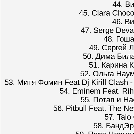
44. В
45. Clara Choco
46. В
47. Serge Deva
48. Гоша
49. Сергей Л
50. Дима Билан
51. Карина К
52. Ольга Нау
53. Митя Фомин Feat Dj Kirill Clash 
54. Eminem Feat. Rih
55. Потап и На
56. Pitbull Feat. The 
57. Taio
58. БандЭр