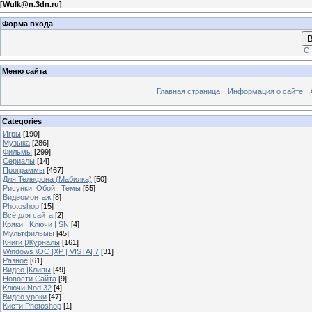
[
Wulk@n.3dn.ru
]
Форма входа
В
Ст
Меню сайта
Главная страница
Информация о сайте
Categories
Игры
[190]
Музыка
[286]
Фильмы
[299]
Сериалы
[14]
Программы
[467]
Для Телефона (Мабилка)
[50]
Рисунки| Обой | Темы
[55]
Видеомонтаж
[8]
Photoshop
[15]
Всё для сайта
[2]
Кряки | Kлючи | SN
[4]
Мультфильмы
[45]
Книги |Журналы
[161]
Windows \OC |XP | VISTA| 7
[31]
Разное
[61]
Видео |Клипы
[49]
Новости Сайта
[9]
Ключи Nod 32
[4]
Видео уроки
[47]
Кисти Photoshop
[1]