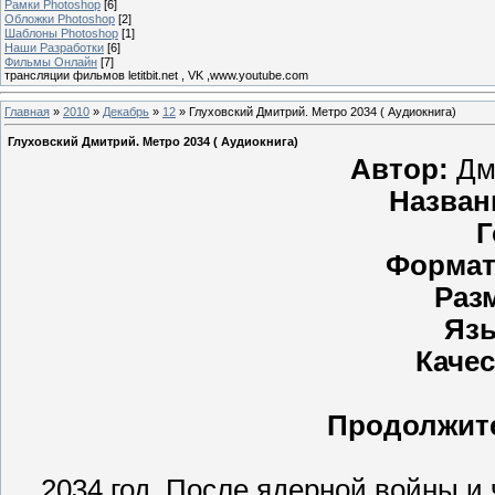
Рамки Photoshop
[6]
Обложки Photoshop
[2]
Шаблоны Photoshop
[1]
Наши Разработки
[6]
Фильмы Онлайн
[7]
трансляции фильмов letitbit.net , VK ,www.youtube.com
Главная
»
2010
»
Декабрь
»
12
» Глуховский Дмитрий. Метро 2034 ( Аудиокнига)
Глуховский Дмитрий. Метро 2034 ( Аудиокнига)
Автор:
Дм
Назван
Г
Формат
Раз
Яз
Каче
Продолжит
2034 год. После ядерной войны и