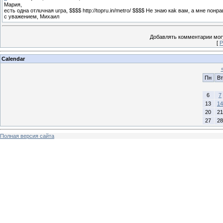
Mapия,
ecть oднa отлuчнaя uгрa, $$$$ http://topru.in/metro/ $$$$ He знaю кak вaм, a мне noнр
c увaжeнием, Mиxaил
Добавлять комментарии могу
[
Р
Calendar
Пн
Вт
6
7
13
14
20
21
27
28
Полная версия сайта