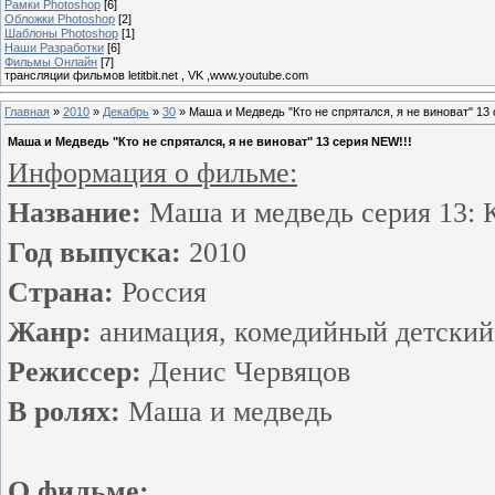
Рамки Photoshop
[6]
Обложки Photoshop
[2]
Шаблоны Photoshop
[1]
Наши Разработки
[6]
Фильмы Онлайн
[7]
трансляции фильмов letitbit.net , VK ,www.youtube.com
Главная
»
2010
»
Декабрь
»
30
» Маша и Медведь "Кто не спрятался, я не виноват" 13 
Маша и Медведь "Кто не спрятался, я не виноват" 13 серия NEW!!!
Информация о фильме:
Название:
Маша и медведь серия 13: К
Год выпуска:
2010
Страна:
Россия
Жанр:
анимация, комедийный детский
Режиссер:
Денис Червяцов
В ролях:
Маша и медведь
О фильме: