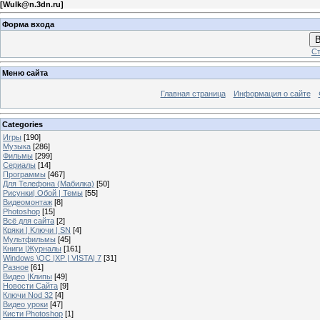
[
Wulk@n.3dn.ru
]
Форма входа
В
Ст
Меню сайта
Главная страница
Информация о сайте
Categories
Игры
[190]
Музыка
[286]
Фильмы
[299]
Сериалы
[14]
Программы
[467]
Для Телефона (Мабилка)
[50]
Рисунки| Обой | Темы
[55]
Видеомонтаж
[8]
Photoshop
[15]
Всё для сайта
[2]
Кряки | Kлючи | SN
[4]
Мультфильмы
[45]
Книги |Журналы
[161]
Windows \OC |XP | VISTA| 7
[31]
Разное
[61]
Видео |Клипы
[49]
Новости Сайта
[9]
Ключи Nod 32
[4]
Видео уроки
[47]
Кисти Photoshop
[1]