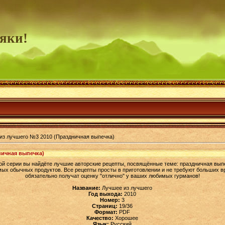
яки!
из лучшего №3 2010 (Праздничная выпечка)
ничная выпечка)
ой серии вы найдёте лучшие авторские рецепты, посвящённые теме: праздничная вы
ых обычных продуктов. Все рецепты просты в приготовлении и не требуют больших в
обязательно получат оценку "отлично" у ваших любимых гурманов!
Название:
Лучшее из лучшего
Год выхода:
2010
Номер:
3
Страниц:
19/36
Формат:
PDF
Качество:
Хорошее
Язык:
Русский