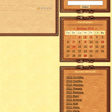
Календарь
«
Декабрь 2010
»
Пн
Вт
Ср
Чт
Пт
Сб
Вс
1
2
3
4
5
6
7
8
9
10
11
12
13
14
15
16
17
18
19
20
21
22
23
24
25
26
27
28
29
30
31
Архив записей
2010 Октябрь
2010 Ноябрь
2010 Декабрь
2011 Январь
2011 Февраль
2011 Март
2011 Апрель
2011 Май
2011 Июнь
2011 Июль