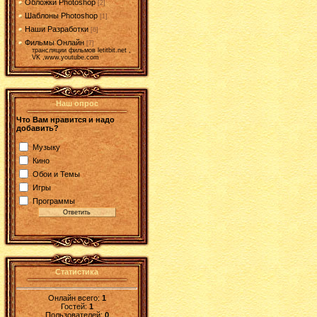
Обложки Photoshop
[2]
Шаблоны Photoshop
[1]
Наши Разработки
[6]
Фильмы Онлайн
[7]
трансляции фильмов letitbit.net ,
VK ,www.youtube.com
Наш опрос
Что Вам нравится и надо
добавить?
Музыку
Кино
Обои и Темы
Игры
Программы
Статистика
Онлайн всего:
1
Гостей:
1
Пользователей:
0