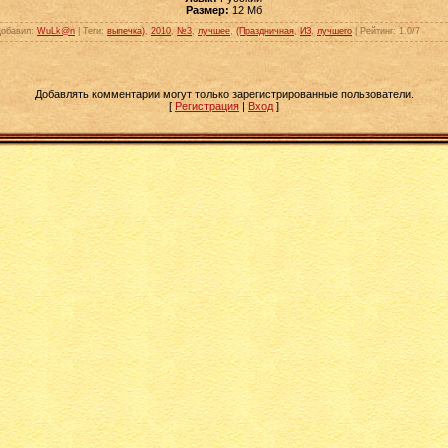
Размер:
12 Мб
Добавил
:
WuLk@n
|
Теги
:
выпечка)
,
2010
,
№3
,
лучшее
,
(Праздничная
,
ИЗ
,
лучшего
|
Рейтинг
:
1.0
/
7
Добавлять комментарии могут только зарегистрированные пользователи.
[
Регистрация
|
Вход
]