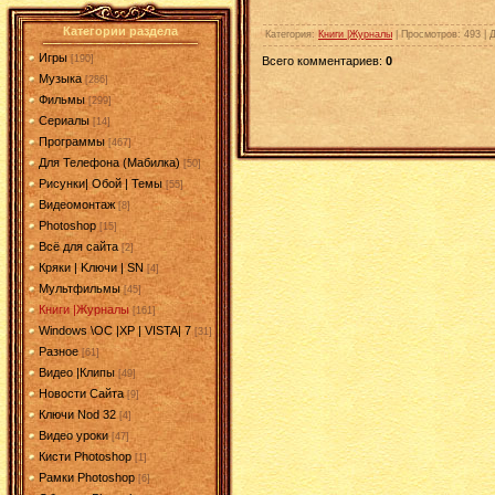
Категории раздела
Категория
:
Книги |Журналы
|
Просмотров
: 493 |
Игры
[190]
Всего комментариев
:
0
Музыка
[286]
Фильмы
[299]
Сериалы
[14]
Программы
[467]
Для Телефона (Мабилка)
[50]
Рисунки| Обой | Темы
[55]
Видеомонтаж
[8]
Photoshop
[15]
Всё для сайта
[2]
Кряки | Kлючи | SN
[4]
Мультфильмы
[45]
Книги |Журналы
[161]
Windows \OC |XP | VISTA| 7
[31]
Разное
[61]
Видео |Клипы
[49]
Новости Сайта
[9]
Ключи Nod 32
[4]
Видео уроки
[47]
Кисти Photoshop
[1]
Рамки Photoshop
[6]