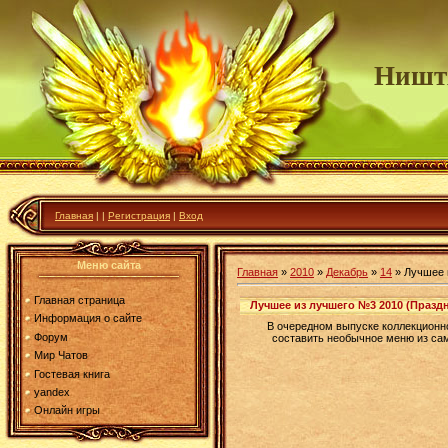
Ништ
Главная
|
|
Регистрация
|
Вход
Меню сайта
Главная
»
2010
»
Декабрь
»
14
» Лучшее 
Главная страница
Лучшее из лучшего №3 2010 (Празд
Информация о сайте
В очередном выпуске коллекционн
Форум
составить необычное меню из сам
Мир Чатов
Гостевая книга
yandex
Онлайн игры