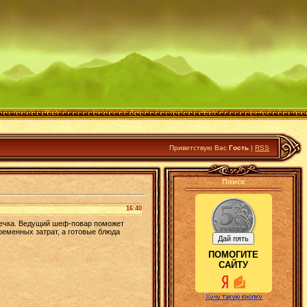
Приветствую Вас
Гость
|
RSS
Поиск
16:40
печка. Ведущий шеф-повар поможет
ременных затрат, а готовые блюда
ПОМОГИТЕ
САЙТУ