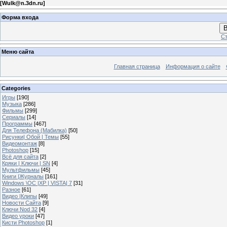
[
Wulk@n.3dn.ru
]
Форма входа
В
Ст
Меню сайта
Главная страница
Информация о сайте
Categories
Игры
[190]
Музыка
[286]
Фильмы
[299]
Сериалы
[14]
Программы
[467]
Для Телефона (Мабилка)
[50]
Рисунки| Обой | Темы
[55]
Видеомонтаж
[8]
Photoshop
[15]
Всё для сайта
[2]
Кряки | Kлючи | SN
[4]
Мультфильмы
[45]
Книги |Журналы
[161]
Windows \OC |XP | VISTA| 7
[31]
Разное
[61]
Видео |Клипы
[49]
Новости Сайта
[9]
Ключи Nod 32
[4]
Видео уроки
[47]
Кисти Photoshop
[1]