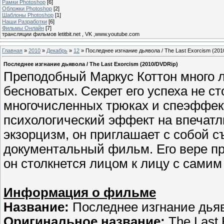
Рамки Photoshop
[6]
Обложки Photoshop
[2]
Шаблоны Photoshop
[1]
Наши Разработки
[6]
Фильмы Онлайн
[7]
трансляции фильмов letitbit.net , VK ,www.youtube.com
Главная
»
2010
»
Декабрь
»
12
» Последнее изгнание дьявола / The Last Exorcism (20
Последнее изгнание дьявола / The Last Exorcism (2010/DVDRip)
Преподобный Маркус Коттон много л
бесноватых. Секрет его успеха не с
многочисленных трюках и спеэффек
психологический эффект на впечатл
экзорцизм, он приглашает с собой с
документальный фильм. Его вере пр
он столкнется лицом к лицу с самим
Информация о фильме
Название:
Последнее изгнание дья
Оригинальное название:
The Last 