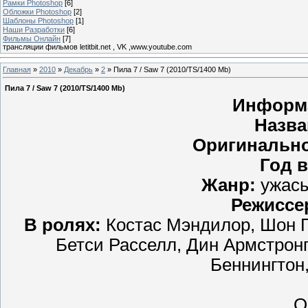
Рамки Photoshop
[6]
Обложки Photoshop
[2]
Шаблоны Photoshop
[1]
Наши Разработки
[6]
Фильмы Онлайн
[7]
трансляции фильмов letitbit.net , VK ,www.youtube.com
Главная
»
2010
»
Декабрь
»
2
» Пила 7 / Saw 7 (2010/TS/1400 Mb)
Пила 7 / Saw 7 (2010/TS/1400 Mb)
Информ
Назва
Оригинально
Год 
Жанр:
ужасы
Режиссе
В ролях:
Костас Мэндилор, Шон П
Бетси Расселл, Дин Армстронг
Беннингтон
О