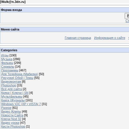
[
Wulk@n.3dn.ru
]
Форма входа
В
Ст
Меню сайта
Главная страница
Информация о сайте
Categories
Игры
[190]
Музыка
[286]
Фильмы
[299]
Сериалы
[14]
Программы
[467]
Для Телефона (Мабилка)
[50]
Рисунки| Обой | Темы
[55]
Видеомонтаж
[8]
Photoshop
[15]
Всё для сайта
[2]
Кряки | Kлючи | SN
[4]
Мультфильмы
[45]
Книги |Журналы
[161]
Windows \OC |XP | VISTA| 7
[31]
Разное
[61]
Видео |Клипы
[49]
Новости Сайта
[9]
Ключи Nod 32
[4]
Видео уроки
[47]
Кисти Photoshop
[1]