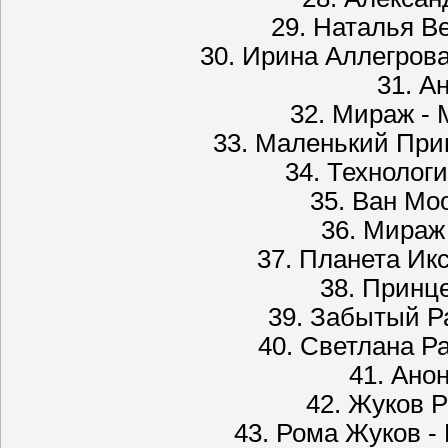
29. Наталья В
30. Ирина Аллегров
31. А
32. Мираж -
33. Маленький При
34. Технолог
35. Ван Мо
36. Мираж
37. Планета Ик
38. Принц
39. Забытый Р
40. Светлана Р
41. Ано
42. Жуков 
43. Рома Жуков 