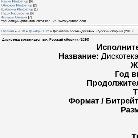
Рамки Photoshop
[6]
Обложки Photoshop
[2]
Шаблоны Photoshop
[1]
Наши Разработки
[6]
Фильмы Онлайн
[7]
трансляции фильмов letitbit.net , VK ,www.youtube.com
Главная
»
2010
»
Декабрь
»
12
» Дискотека восьмидесятых. Русский сборник (2010)
Дискотека восьмидесятых. Русский сборник (2010)
Исполнит
Название:
Дискотека
Ж
Год в
Продолжите
Т
Формат / Битрейт
Раз
Т