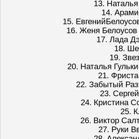
13. Наталья
14. Арами
15. ЕвгенийБелоусо
16. Женя Белоусов
17. Лада Д
18. Ш
19. Зве
20. Наталья Гульк
21. Фрист
22. Забытый Раз
23. Серге
24. Кристина C
25. К
26. Виктор Сал
27. Руки В
28. Алексан