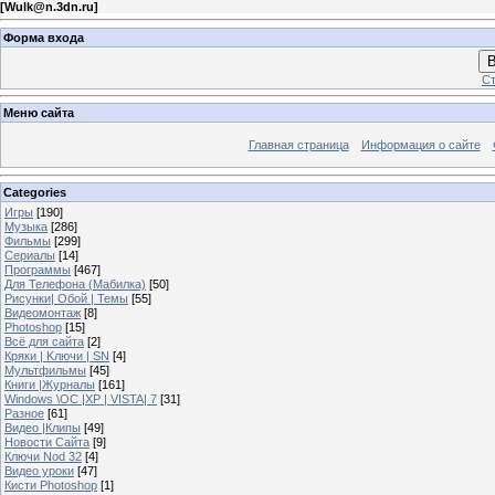
[
Wulk@n.3dn.ru
]
Форма входа
В
Ст
Меню сайта
Главная страница
Информация о сайте
Categories
Игры
[190]
Музыка
[286]
Фильмы
[299]
Сериалы
[14]
Программы
[467]
Для Телефона (Мабилка)
[50]
Рисунки| Обой | Темы
[55]
Видеомонтаж
[8]
Photoshop
[15]
Всё для сайта
[2]
Кряки | Kлючи | SN
[4]
Мультфильмы
[45]
Книги |Журналы
[161]
Windows \OC |XP | VISTA| 7
[31]
Разное
[61]
Видео |Клипы
[49]
Новости Сайта
[9]
Ключи Nod 32
[4]
Видео уроки
[47]
Кисти Photoshop
[1]