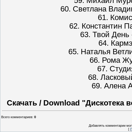
59. Михаил Мур
60. Светлана Влад
61. Коми
62. Константин П
63. Твой День
64. Карм
65. Наталья Ветл
66. Рома Ж
67. Студи
68. Ласковы
69. Алена 
Скачать / Download "Дискотека 
Всего комментариев
:
0
Добавлять комментарии могу
[
Р