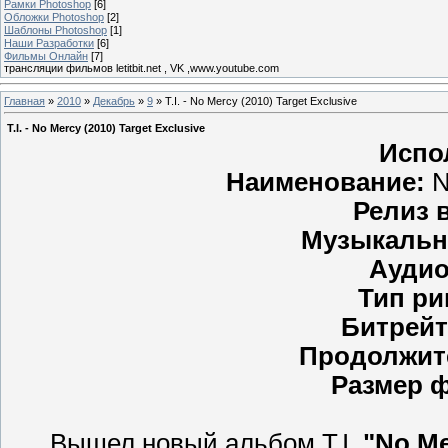
Рамки Photoshop
[6]
Обложки Photoshop
[2]
Шаблоны Photoshop
[1]
Наши Разработки
[6]
Фильмы Онлайн
[7]
трансляции фильмов letitbit.net , VK ,www.youtube.com
Главная
»
2010
»
Декабрь
»
9
» T.I. - No Mercy (2010) Target Exclusive
T.I. - No Mercy (2010) Target Exclusive
Испо
Наименование:
N
Релиз 
Музыкальн
Аудио
Тип ри
Битрейт
Продолжит
Размер 
Вышел новый альбом T.I.
"No Me