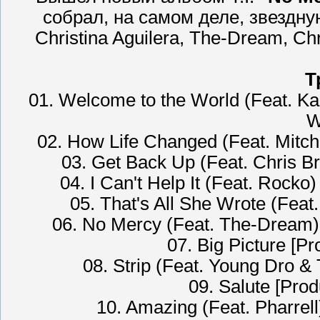
собрал, на самом деле, звездну
Christina Aguilera, The-Dream, Chr
Т
01. Welcome to the World (Feat. K
W
02. How Life Changed (Feat. Mitche
03. Get Back Up (Feat. Chris B
04. I Can't Help It (Feat. Rock
05. That's All She Wrote (Fea
06. No Mercy (Feat. The-Dream)
07. Big Picture [
08. Strip (Feat. Young Dro &
09. Salute [Pro
10. Amazing (Feat. Pharrel