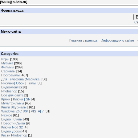
[
Wulk@n.3dn.ru
]
Форма входа
В
Ст
Меню сайта
Главная страница
Информация о сайте
Categories
Игры
[190]
Музыка
[286]
Фильмы
[299]
Сериалы
[14]
Программы
[467]
Для Телефона (Мабилка)
[50]
Рисунки| Обой | Темы
[55]
Видеомонтаж
[8]
Photoshop
[15]
Всё для сайта
[2]
Кряки | Kлючи | SN
[4]
Мультфильмы
[45]
Книги |Журналы
[161]
Windows \OC |XP | VISTA| 7
[31]
Разное
[61]
Видео |Клипы
[49]
Новости Сайта
[9]
Ключи Nod 32
[4]
Видео уроки
[47]
Кисти Photoshop
[1]