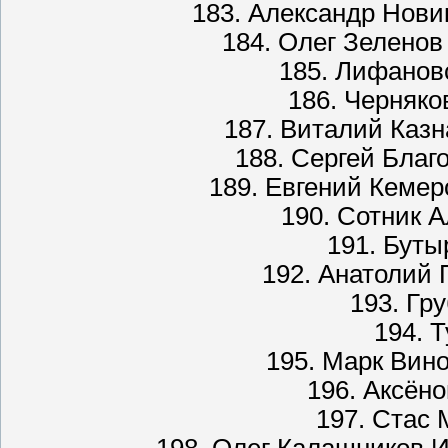
183. Александр Нови
184. Олег Зеленов
185. Лифанов
186. Черняко
187. Виталий Казн
188. Сергей Благ
189. Евгений Кемер
190. Сотник А
191. Буты
192. Анатолий 
193. Гр
194. Т
195. Марк Вин
196. Аксёно
197. Стас