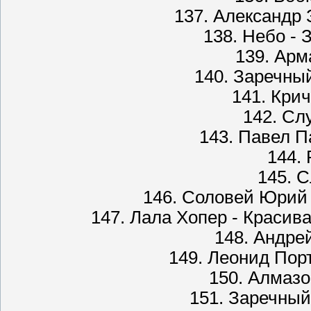
137. Александр 
138. Небо - 
139. Арм
140. Заречны
141. Крич
142. Сл
143. Павел П
144. 
145. С
146. Соловей Юрий 
147. Лала Хопер - Красив
148. Андре
149. Леонид Пор
150. Алмаз
151. Заречны