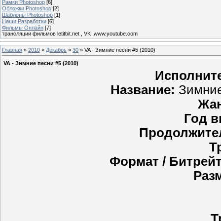
Рамки Photoshop
[6]
Обложки Photoshop
[2]
Шаблоны Photoshop
[1]
Наши Разработки
[6]
Фильмы Онлайн
[7]
трансляции фильмов letitbit.net , VK ,www.youtube.com
Главная
»
2010
»
Декабрь
»
30
» VA - Зимние песни #5 (2010)
VA - Зимние песни #5 (2010)
Исполнит
Название:
Зимние
Жан
Год в
Продолжите
Т
Формат / Битрейт
Раз
Т