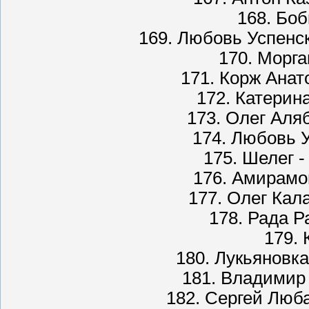
168. Бо
169. Любовь Успенс
170. Морга
171. Корж Анат
172. Катерин
173. Олег Аля
174. Любовь У
175. Шелег 
176. Амирамо
177. Олег Кал
178. Рада Р
179. 
180. Лукьяновка
181. Владимир
182. Сергей Люб