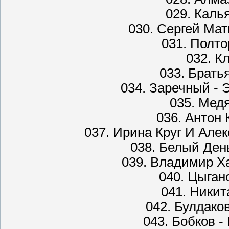
029. Каль
030. Сергей Ма
031. Полто
032. К
033. Брать
034. Заречный -
035. Медя
036. Антон
037. Ирина Круг И Але
038. Белый Ден
039. Владимир Х
040. Цыгано
041. Никит
042. Булдако
043. Бобков -