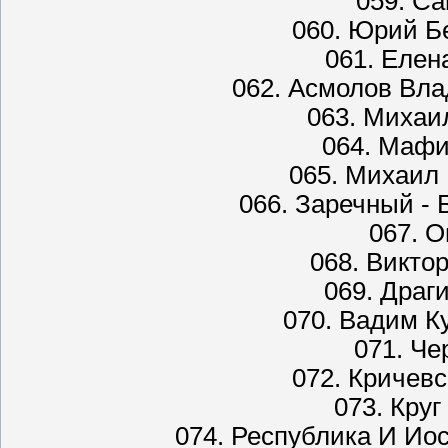
059. С
060. Юрий Б
061. Елен
062. Асмолов Вла
063. Михаи
064. Мафи
065. Михаил 
066. Заречный -
067. О
068. Викто
069. Драг
070. Вадим Ку
071. Че
072. Кричевс
073. Круг
074. Республика И Ио