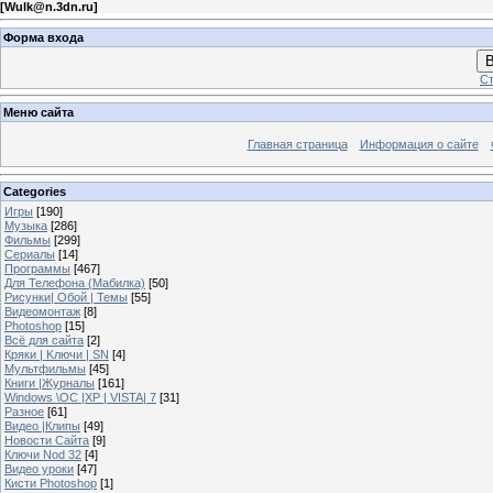
[
Wulk@n.3dn.ru
]
Форма входа
В
Ст
Меню сайта
Главная страница
Информация о сайте
Categories
Игры
[190]
Музыка
[286]
Фильмы
[299]
Сериалы
[14]
Программы
[467]
Для Телефона (Мабилка)
[50]
Рисунки| Обой | Темы
[55]
Видеомонтаж
[8]
Photoshop
[15]
Всё для сайта
[2]
Кряки | Kлючи | SN
[4]
Мультфильмы
[45]
Книги |Журналы
[161]
Windows \OC |XP | VISTA| 7
[31]
Разное
[61]
Видео |Клипы
[49]
Новости Сайта
[9]
Ключи Nod 32
[4]
Видео уроки
[47]
Кисти Photoshop
[1]