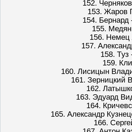
152. Черняко
153. Жаров 
154. Бернард
155. Медян
156. Немец 
157. Александ
158. Туз
159. Кл
160. Лисицын Влад
161. Зерницкий 
162. Латышко
163. Эдуард Ви
164. Кричев
165. Александр Кузне
166. Серге
167. Антон Ка