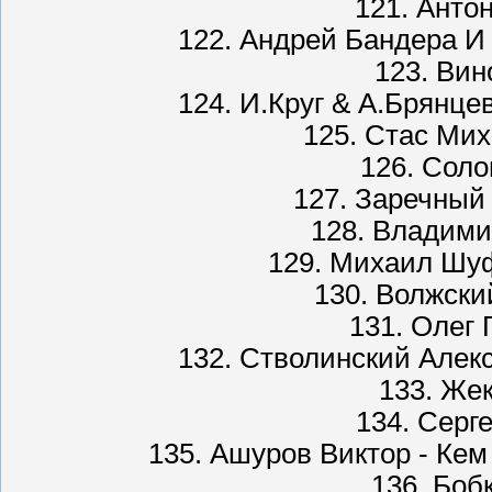
121. Анто
122. Андрей Бандера И
123. Вин
124. И.Круг & А.Брянце
125. Стас Мих
126. Соло
127. Заречный
128. Владими
129. Михаил Шу
130. Волжски
131. Олег 
132. Стволинский Алек
133. Же
134. Серг
135. Ашуров Виктор - Ке
136. Боб