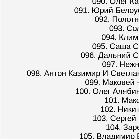
090. Олег К
091. Юрий Белоу
092. Полотн
093. Со
094. Кли
095. Саша С
096. Дальний С
097. Нежн
098. Антон Казимир И Светла
099. Маковей
100. Олег Аляби
101. Мак
102. Ники
103. Сергей
104. Зар
105. Владимир 