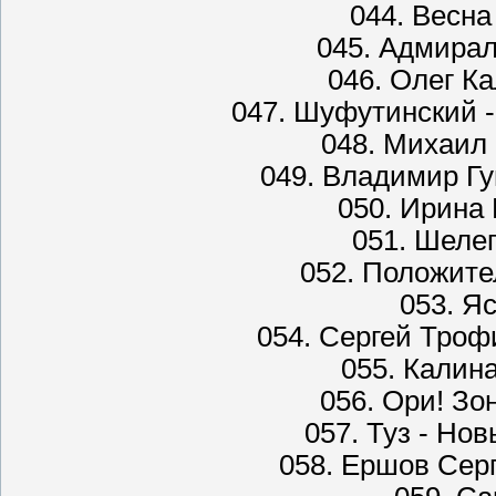
044. Весна
045. Адмира
046. Олег К
047. Шуфутинский -
048. Михаил 
049. Владимир Г
050. Ирина 
051. Шелег
052. Положите
053. Яс
054. Сергей Троф
055. Калина
056. Ори! Зо
057. Туз - Но
058. Ершов Серг