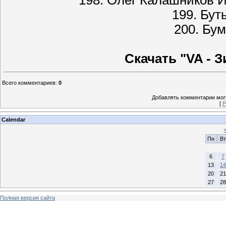
198. Олег Калашников И
199. Бут
200. Бум
Скачать "VA - З
Всего комментариев
:
0
Добавлять комментарии могу
[
Р
Calendar
Пн
Вт
6
7
13
14
20
21
27
28
Полная версия сайта