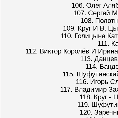
106. Олег Аля
107. Сергей М
108. Полот
109. Круг И В. Ц
110. Голицына Ка
111. К
112. Виктор Королёв И Ирина
113. Данце
114. Банд
115. Шуфутинский
116. Игорь С
117. Владимир За
118. Круг -
119. Шуфути
120. Зареч