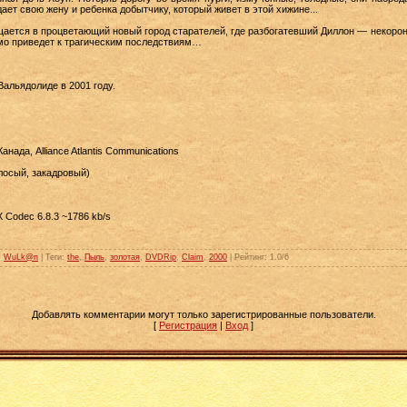
ает свою жену и ребенка добытчику, который живет в этой хижине...
ащается в процветающий новый город старателей, где разбогатевший Диллон — некоро
емо приведет к трагическим последствиям…
Вальядолиде в 2001 году.
нада, Alliance Atlantis Communications
осый, закадровый)
X Codec 6.8.3 ~1786 kb/s
:
WuLk@n
|
Теги
:
the
,
Пыль
,
золотая
,
DVDRip
,
Claim
,
2000
|
Рейтинг
:
1.0
/
6
Добавлять комментарии могут только зарегистрированные пользователи.
[
Регистрация
|
Вход
]