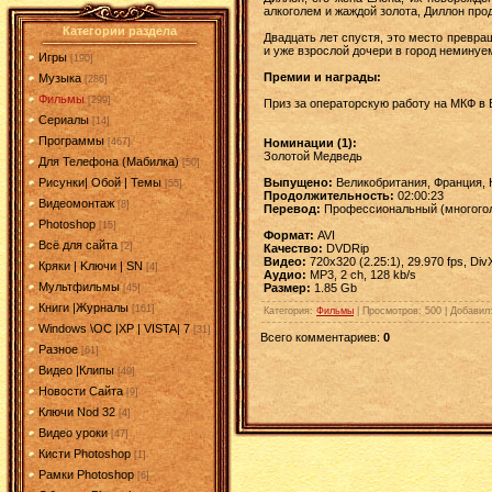
алкоголем и жаждой золота, Диллон прод
Категории раздела
Двадцать лет спустя, это место превр
и уже взрослой дочери в город немину
Игры
[190]
Премии и награды:
Музыка
[286]
Фильмы
[299]
Приз за операторскую работу на МКФ в 
Сериалы
[14]
Программы
Номинации (1):
[467]
Золотой Медведь
Для Телефона (Мабилка)
[50]
Выпущено:
Великобритания, Франция, Ка
Рисунки| Обой | Темы
[55]
Продолжительность:
02:00:23
Видеомонтаж
[8]
Перевод:
Профессиональный (многогол
Photoshop
[15]
Формат:
AVI
Всё для сайта
[2]
Качество:
DVDRip
Видео:
720x320 (2.25:1), 29.970 fps, Div
Кряки | Kлючи | SN
[4]
Аудио:
MP3, 2 ch, 128 kb/s
Мультфильмы
Размер:
1.85 Gb
[45]
Книги |Журналы
[161]
Категория
:
Фильмы
|
Просмотров
: 500 |
Добавил
Windows \OC |XP | VISTA| 7
[31]
Всего комментариев
:
0
Разное
[61]
Видео |Клипы
[49]
Новости Сайта
[9]
Ключи Nod 32
[4]
Видео уроки
[47]
Кисти Photoshop
[1]
Рамки Photoshop
[6]