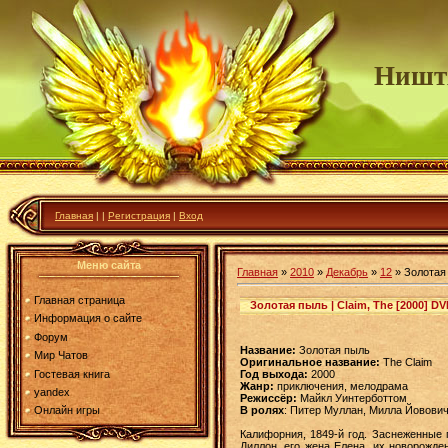
Ништ
Главная
|
|
Регистрация
|
Вход
Меню сайта
Главная
»
2010
»
Декабрь
»
12
» Золотая 
Главная страница
Золотая пыль | Claim, The [2000] D
Информация о сайте
Форум
Название:
Золотая пыль
Мир Чатов
Оригинальное название:
The Claim
Гостевая книга
Год выхода:
2000
Жанр:
приключения, мелодрама
yandex
Режиссёр:
Майкл Уинтерботтом
В ролях
: Питер Муллан, Милла Йовович
Онлайн игры
Калифорния, 1849-й год. Заснеженные
Диллон, его жена Елена, их новорожде