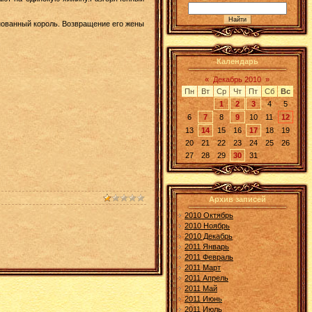
нованный король. Возвращение его жены
Календарь
«
Декабрь 2010
»
Пн
Вт
Ср
Чт
Пт
Сб
Вс
1
2
3
4
5
6
7
8
9
10
11
12
13
14
15
16
17
18
19
20
21
22
23
24
25
26
27
28
29
30
31
Архив записей
2010 Октябрь
2010 Ноябрь
2010 Декабрь
2011 Январь
2011 Февраль
2011 Март
2011 Апрель
2011 Май
2011 Июнь
2011 Июль