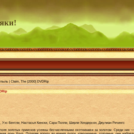
яки!
пыль | Claim, The [2000] DVDRip
VDRip
, Уэс Бентли, Настасья Кински, Сара Полли, Ширли Хендерсон, Джулиан Ричингс
 поля золотых приисков усеяны бесчисленными охотниками за золотом. Среди них 
нная дочь Хоуп. Потеряв дорогу во время пурги, измученные, голодные, они набре