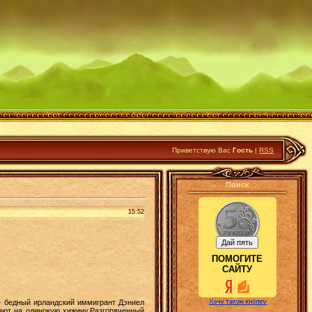
Приветствую Вас
Гость
|
RSS
Поиск
15:52
ПОМОГИТЕ
САЙТУ
— бедный ирландский иммигрант Дэниел
дают на одинокую хижину.Разгоряченный