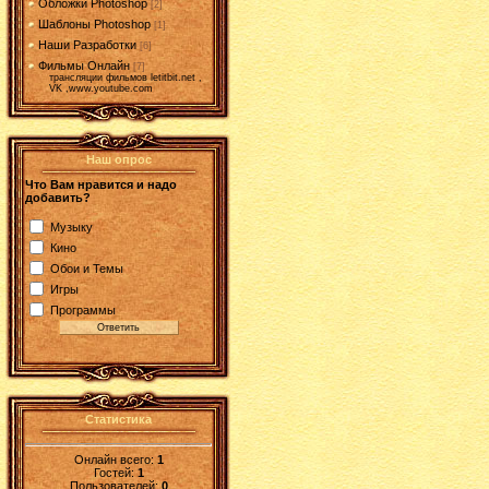
Обложки Photoshop
[2]
Шаблоны Photoshop
[1]
Наши Разработки
[6]
Фильмы Онлайн
[7]
трансляции фильмов letitbit.net ,
VK ,www.youtube.com
Наш опрос
Что Вам нравится и надо
добавить?
Музыку
Кино
Обои и Темы
Игры
Программы
Статистика
Онлайн всего:
1
Гостей:
1
Пользователей:
0