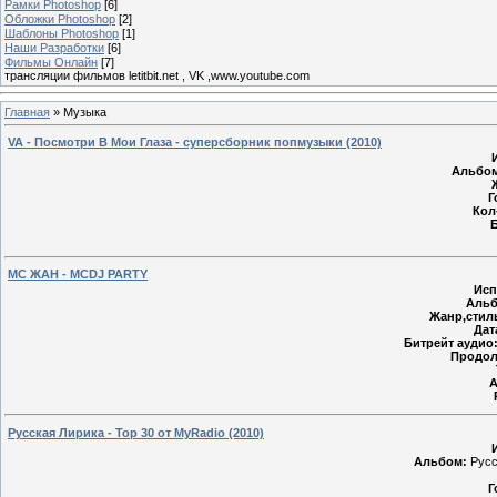
Рамки Photoshop
[6]
Обложки Photoshop
[2]
Шаблоны Photoshop
[1]
Наши Разработки
[6]
Фильмы Онлайн
[7]
трансляции фильмов letitbit.net , VK ,www.youtube.com
Главная
»
Музыка
VA - Посмотри В Мои Глаза - суперсборник попмузыки (2010)
Альбом
Г
Кол
Б
MC ЖАН - MCDJ PARTY
Исп
Альб
Жанр,стил
Дат
Битрейт аудио
Продол
А
Русская Лирика - Тор 30 от MyRadio (2010)
Альбом:
Русс
Г