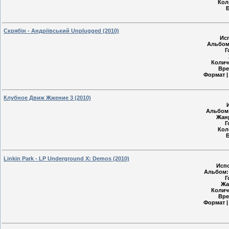
Кол
Б
Скрябін - Андріївський Unplugged (2010)
Ис
Альбом
Г
Колич
Вре
Формат |
Клубное Движ Жжение 3 (2010)
Альбом
Жан
Г
Кол
Б
Linkin Park - LP Underground X: Demos (2010)
Исп
Альбом:
Г
Жа
Колич
Вре
Формат |