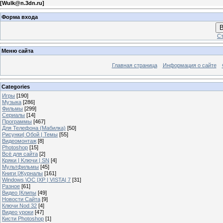
[
Wulk@n.3dn.ru
]
Форма входа
В
Ст
Меню сайта
Главная страница
Информация о сайте
Categories
Игры
[190]
Музыка
[286]
Фильмы
[299]
Сериалы
[14]
Программы
[467]
Для Телефона (Мабилка)
[50]
Рисунки| Обой | Темы
[55]
Видеомонтаж
[8]
Photoshop
[15]
Всё для сайта
[2]
Кряки | Kлючи | SN
[4]
Мультфильмы
[45]
Книги |Журналы
[161]
Windows \OC |XP | VISTA| 7
[31]
Разное
[61]
Видео |Клипы
[49]
Новости Сайта
[9]
Ключи Nod 32
[4]
Видео уроки
[47]
Кисти Photoshop
[1]