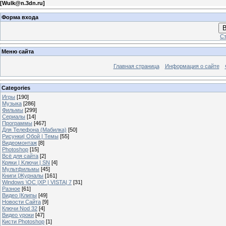
[
Wulk@n.3dn.ru
]
Форма входа
В
Ст
Меню сайта
Главная страница
Информация о сайте
Categories
Игры
[190]
Музыка
[286]
Фильмы
[299]
Сериалы
[14]
Программы
[467]
Для Телефона (Мабилка)
[50]
Рисунки| Обой | Темы
[55]
Видеомонтаж
[8]
Photoshop
[15]
Всё для сайта
[2]
Кряки | Kлючи | SN
[4]
Мультфильмы
[45]
Книги |Журналы
[161]
Windows \OC |XP | VISTA| 7
[31]
Разное
[61]
Видео |Клипы
[49]
Новости Сайта
[9]
Ключи Nod 32
[4]
Видео уроки
[47]
Кисти Photoshop
[1]