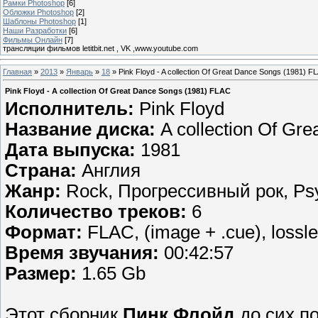
Рамки Photoshop
[6]
Обложки Photoshop
[2]
Шаблоны Photoshop
[1]
Наши Разработки
[6]
Фильмы Онлайн
[7]
трансляции фильмов letitbit.net , VK ,www.youtube.com
Главная
»
2013
»
Январь
»
18
» Pink Floyd - A collection Of Great Dance Songs (1981) F
Pink Floyd - A collection Of Great Dance Songs (1981) FLAC
Исполнитель:
Pink Floyd
Название диска:
A collection Of Gr
Дата выпуска:
1981
Страна:
Англия
Жанр:
Rock, Прогрессивный рок, Psy
Количество треков:
6
Формат:
FLAC, (image + .cue), lossl
Время звучания:
00:42:57
Размер:
1.65 Gb
Этот сборник
Пинк Флойд
до сих п