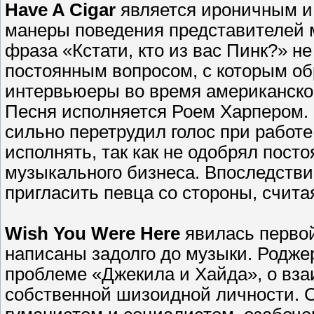
Have A Cigar
является ироничным и
манеры поведения представителей м
фраза «Кстати, кто из вас Пинк?» н
постоянным вопросом, с которым о
интервьюеры во время американског
Песня исполняется Роем Харпером. 
сильно перетрудил голос при работе 
исполнять, так как не одобрял пос
музыкального бизнеса. Впоследстви
пригласить певца со стороны, счита
Wish You Were Here
явилась первой
написаны задолго до музыки. Роджер
проблеме «Джекила и Хайда», о вза
собственной шизоидной личности. С