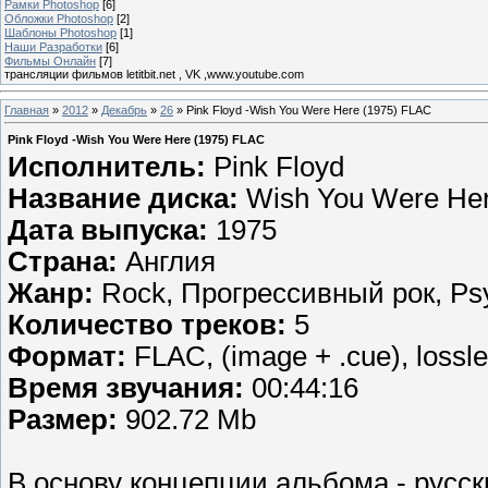
Рамки Photoshop
[6]
Обложки Photoshop
[2]
Шаблоны Photoshop
[1]
Наши Разработки
[6]
Фильмы Онлайн
[7]
трансляции фильмов letitbit.net , VK ,www.youtube.com
Главная
»
2012
»
Декабрь
»
26
» Pink Floyd -Wish You Were Here (1975) FLAC
Pink Floyd -Wish You Were Here (1975) FLAC
Исполнитель:
Pink Floyd
Название диска:
Wish You Were He
Дата выпуска:
1975
Страна:
Англия
Жанр:
Rock, Прогрессивный рок, Psy
Количество треков:
5
Формат:
FLAC, (image + .cue), lossl
Время звучания:
00:44:16
Размер:
902.72 Mb
В основу концепции альбома - русски