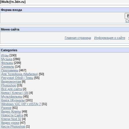
[
Wulk@n.3dn.ru
]
Форма входа
В
Ст
Меню сайта
Главная страница
Информация о сайте
Categories
Игры
[190]
Музыка
[286]
Фильмы
[299]
Сериалы
[14]
Программы
[467]
Для Телефона (Мабилка)
[50]
Рисунки| Обой | Темы
[55]
Видеомонтаж
[8]
Photoshop
[15]
Всё для сайта
[2]
Кряки | Kлючи | SN
[4]
Мультфильмы
[45]
Книги |Журналы
[161]
Windows \OC |XP | VISTA| 7
[31]
Разное
[61]
Видео |Клипы
[49]
Новости Сайта
[9]
Ключи Nod 32
[4]
Видео уроки
[47]
Кисти Photoshop
[1]