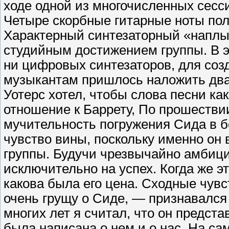
ходе одной из многочисленных сесс
Четыре скорбные гитарные ноты по
Характерный синтезаторный «наплы
студийным достижением группы. В э
ни цифровых синтезаторов, для соз
музыкантам пришлось наложить два 
Уотерс хотел, чтобы слова песни ка
отношение к Баррету, По прошестви
мучительность погружения Сида в б
чувство вины, поскольку именно он 
группы. Будучи чрезвычайно амбиц
исключительно на успех. Когда же э
какова была его цена. Сходные чув
очень грущу о Сиде, — признавался
многих лет я считал, что он представ
была написана о нем и о нас. На са