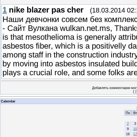
1
nike blazer pas cher
(18.03.2014 02:
Наши девчонки совсем без комплекс
- Сайт Вулкана wulkan.net.ms, Thanks 
is that mesothelioma is generally attrib
asbestos fiber, which is a positivelly
among staff in the construction industr
by moving into asbestos insulated buil
plays a crucial role, and some folks ar
Добавлять комментарии могу
[
Р
Calendar
Пн
Вт
2
3
9
10
16
17