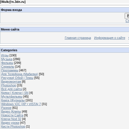
[
Wulk@n.3dn.ru
]
Форма входа
В
Ст
Меню сайта
Главная страница
Информация о сайте
Categories
Игры
[190]
Музыка
[286]
Фильмы
[299]
Сериалы
[14]
Программы
[467]
Для Телефона (Мабилка)
[50]
Рисунки| Обой | Темы
[55]
Видеомонтаж
[8]
Photoshop
[15]
Всё для сайта
[2]
Кряки | Kлючи | SN
[4]
Мультфильмы
[45]
Книги |Журналы
[161]
Windows \OC |XP | VISTA| 7
[31]
Разное
[61]
Видео |Клипы
[49]
Новости Сайта
[9]
Ключи Nod 32
[4]
Видео уроки
[47]
Кисти Photoshop
[1]