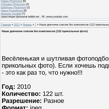
Рамки Photoshop
[6]
Обложки Photoshop
[2]
Шаблоны Photoshop
[1]
Наши Разработки
[6]
Фильмы Онлайн
[7]
трансляции фильмов letitbit.net , VK ,www.youtube.com
Главная
»
2012
»
Январь
»
7
» Наши девчонки совсем без комплексов (122 прикольны
Наши девчонки совсем без комплексов (122 прикольных фото)
Весёленькая и шутливая фотоподбор
прикольных фото). Если хочешь под
- это как раз то, что нужно!!!
Год:
2010
Количество:
122 шт.
Разрешение:
Разное
Формат:
jpeg