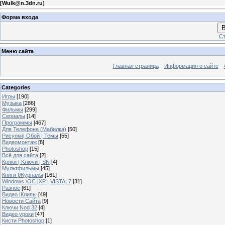
[
Wulk@n.3dn.ru
]
Форма входа
В
Ст
Меню сайта
Главная страница
Информация о сайте
Categories
Игры
[190]
Музыка
[286]
Фильмы
[299]
Сериалы
[14]
Программы
[467]
Для Телефона (Мабилка)
[50]
Рисунки| Обой | Темы
[55]
Видеомонтаж
[8]
Photoshop
[15]
Всё для сайта
[2]
Кряки | Kлючи | SN
[4]
Мультфильмы
[45]
Книги |Журналы
[161]
Windows \OC |XP | VISTA| 7
[31]
Разное
[61]
Видео |Клипы
[49]
Новости Сайта
[9]
Ключи Nod 32
[4]
Видео уроки
[47]
Кисти Photoshop
[1]