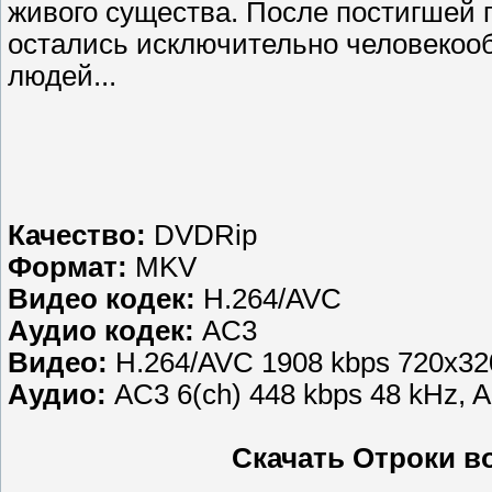
живого существа. После постигшей 
остались исключительно человекоо
людей...
Качество:
DVDRip
Формат:
MKV
Видео кодек:
H.264/AVC
Аудио кодек:
AC3
Видео:
H.264/AVC 1908 kbps 720x320
Аудио:
AC3 6(ch) 448 kbps 48 kHz, A
Скачать Отроки в