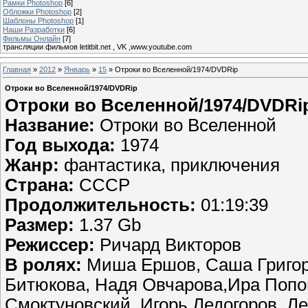
Рамки Photoshop
[6]
Обложки Photoshop
[2]
Шаблоны Photoshop
[1]
Наши Разработки
[6]
Фильмы Онлайн
[7]
трансляции фильмов letitbit.net , VK ,www.youtube.com
Главная
»
2012
»
Январь
»
15
» Отроки во Вселенной/1974/DVDRip
Отроки во Вселенной/1974/DVDRip
Отроки во Вселенной/1974/DVDRi
Название:
Отроки во Вселенной
Год выхода:
1974
Жанр:
фантастика, приключения
Страна:
СССР
Продолжительность:
01:19:39
Размер:
1.37 Gb
Режиссер:
Ричард Викторов
В ролях:
Миша Ершов, Саша Григорь
Битюкова, Надя Овчарова,Ира Попо
Смоктуновский, Игорь Ледогоров, Л