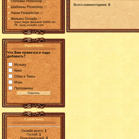
Обложки Photoshop
[2]
Всего комментариев
:
0
Шаблоны Photoshop
[1]
Наши Разработки
[6]
Фильмы Онлайн
[7]
трансляции фильмов letitbit.net ,
VK ,www.youtube.com
Наш опрос
Что Вам нравится и надо
добавить?
Музыку
Кино
Обои и Темы
Игры
Программы
Статистика
Онлайн всего:
1
Гостей:
1
Пользователей:
0