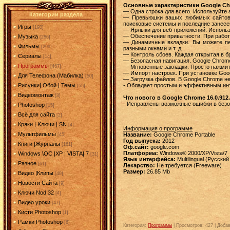
Основные характеристики Google Ch
— Одна строка для всего. Используйте а
Категории раздела
— Превьюшки ваших любимых сайтов. 
поисковые системы и последние занесе
Игры
[190]
— Ярлыки для веб-приложений. Использ
— Обеспечение приватности. При работе
Музыка
[286]
— Динамичные вкладки. Вы можете пер
Фильмы
[299]
разными окнами и т. д.
— Контроль сбоев. Каждая открытая в бр
Сериалы
[14]
— Безопасная навигация. Google Chrom
Программы
— Мгновенные закладки. Просто нажмите
[467]
— Импорт настроек. При установке Goog
Для Телефона (Мабилка)
[50]
— Загрузка файлов. В Google Chrome не
- Обладает простым и эффективным ин
Рисунки| Обой | Темы
[55]
Видеомонтаж
[8]
Что нового в Google Chrome 16.0.912.
- Исправлены возможные ошибки в безо
Photoshop
[15]
Всё для сайта
[2]
Кряки | Kлючи | SN
[4]
Информация о программе
Мультфильмы
Название:
Google Chrome Portable
[45]
Год выпуска:
2012
Книги |Журналы
[161]
Оф.сайт:
google.com
Платформа:
Windows® 2000/XP/Vista/7
Windows \OC |XP | VISTA| 7
[31]
Язык интерфейса:
Multilingual (Русски
Разное
[61]
Лекарство:
Не требуется (Freeware)
Размер:
26.85 Mb
Видео |Клипы
[49]
Новости Сайта
[9]
Ключи Nod 32
[4]
Видео уроки
[47]
Кисти Photoshop
[1]
Рамки Photoshop
[6]
Категория
:
Программы
|
Просмотров
: 427 |
Доба