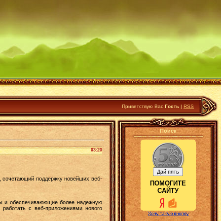
Приветствую Вас
Гость
|
RSS
Поиск
03:20
м, сочетающий поддержку новейших веб-
ПОМОГИТЕ
САЙТУ
мы и обеспечиваюющие более надежную
у работать с веб-приложениями нового