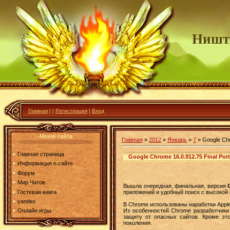
Ништ
Главная
|
|
Регистрация
|
Вход
Меню сайта
Главная
»
2012
»
Январь
»
7
» Google Chr
Главная страница
Google Chrome 16.0.912.75 Final Port
Информация о сайте
Форум
Мир Чатов
Вышла очередная, финальная, версия
Гостевая книга
приложений и удобный поиск с высокой
yandex
В Chrome использованы наработки Apple W
Из особенностей Chrome разработчик
Онлайн игры
защиту от опасных сайтов. Кроме это
поколения.