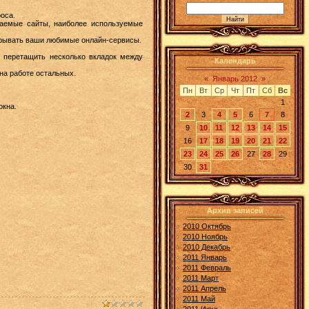
роса.
щаемые сайты, наиболее используемые
крывать ваши любимые онлайн-сервисы.
, перетащить несколько вкладок между
Календарь
 на работе остальных.
«
Январь 2012
»
Пн
Вт
Ср
Чт
Пт
Сб
Вс
1
окна.
2
3
4
5
6
7
8
9
10
11
12
13
14
15
16
17
18
19
20
21
22
23
24
25
26
27
28
29
30
31
Архив записей
2010 Октябрь
2010 Ноябрь
2010 Декабрь
2011 Январь
2011 Февраль
2011 Март
2011 Апрель
2011 Май