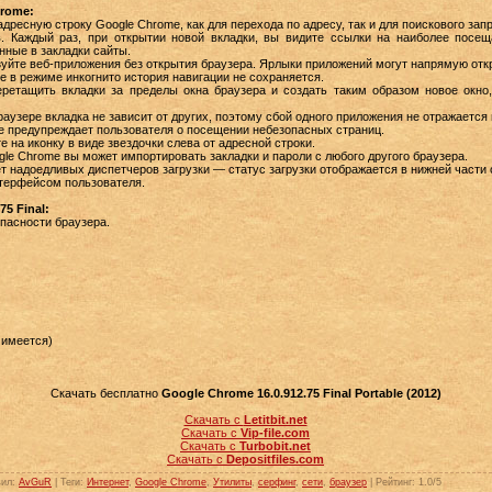
rome:
дресную строку Google Chrome, как для перехода по адресу, так и для поискового зап
Каждый раз, при открытии новой вкладки, вы видите ссылки на наиболее посе
нные в закладки сайты.
уйте веб-приложения без открытия браузера. Ярлыки приложений могут напрямую от
 в режиме инкогнито история навигации не сохраняется.
етащить вкладки за пределы окна браузера и создать таким образом новое окно
аузере вкладка не зависит от других, поэтому сбой одного приложения не отражается
e предупреждает пользователя о посещении небезопасных страниц.
 на иконку в виде звездочки слева от адресной строки.
le Chrome вы может импортировать закладки и пароли с любого другого браузера.
т надоедливых диспетчеров загрузки — статус загрузки отображается в нижней части 
терфейсом пользователя.
75 Final:
пасности браузера.
й имеется)
Скачать бесплатно
Google Chrome 16.0.912.75 Final Portable (2012)
Скачать с
Letitbit.net
Скачать с
Vip-file.com
Скачать с
Turbobit.net
Скачать с
Depositfiles.com
вил
:
AvGuR
|
Теги
:
Интернет
,
Google Chrome
,
Утилиты
,
серфинг
,
сети
,
браузер
|
Рейтинг
:
1.0
/
5