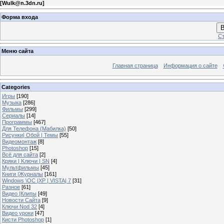
[
Wulk@n.3dn.ru
]
Форма входа
В
Ст
Меню сайта
Главная страница
Информация о сайте
Categories
Игры
[190]
Музыка
[286]
Фильмы
[299]
Сериалы
[14]
Программы
[467]
Для Телефона (Мабилка)
[50]
Рисунки| Обой | Темы
[55]
Видеомонтаж
[8]
Photoshop
[15]
Всё для сайта
[2]
Кряки | Kлючи | SN
[4]
Мультфильмы
[45]
Книги |Журналы
[161]
Windows \OC |XP | VISTA| 7
[31]
Разное
[61]
Видео |Клипы
[49]
Новости Сайта
[9]
Ключи Nod 32
[4]
Видео уроки
[47]
Кисти Photoshop
[1]