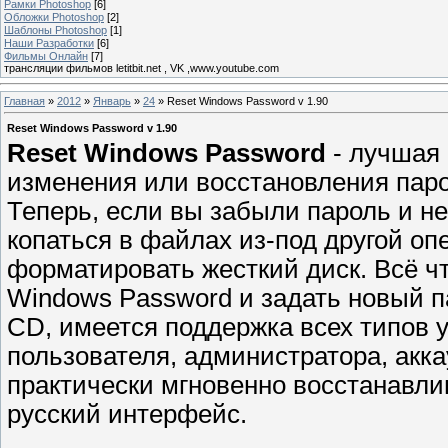
Рамки Photoshop
[6]
Обложки Photoshop
[2]
Шаблоны Photoshop
[1]
Наши Разработки
[6]
Фильмы Онлайн
[7]
трансляции фильмов letitbit.net , VK ,www.youtube.com
Главная
»
2012
»
Январь
»
24
» Reset Windows Password v 1.90
Reset Windows Password v 1.90
Reset Windows Password
- лучшая 
изменения или восстановления паро
Теперь, если вы забыли пароль и не
копаться в файлах из-под другой о
форматировать жесткий диск. Всё чт
Windows Password и задать новый п
CD, имеется поддержка всех типов 
пользователя, администратора, аккау
практически мгновенно восстанавли
русский интерфейс.