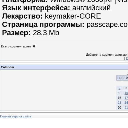
Язык интерфейса:
английский
Лекарство:
keymaker-CORE
Страница программы:
passcape.c
Размер:
28.3 Мb
Всего комментариев
:
0
Добавлять комментарии могу
[
Р
Calendar
Пн
Вт
2
3
9
10
16
17
23
24
30
31
Полная версия сайта