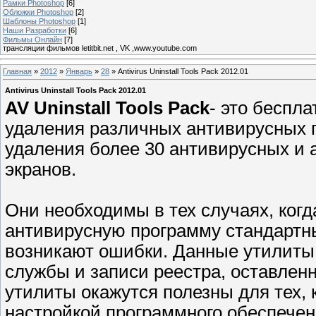
Рамки Photoshop
[6]
Обложки Photoshop
[2]
Шаблоны Photoshop
[1]
Наши Разработки
[6]
Фильмы Онлайн
[7]
трансляции фильмов letitbit.net , VK ,www.youtube.com
Главная
»
2012
»
Январь
»
28
» Antivirus Uninstall Tools Pack 2012.01
Antivirus Uninstall Tools Pack 2012.01
AV Uninstall Tools Pack
- это беспл
удаления различных антивирусных п
удаления более 30 антивирусных и 
экранов.
Они необходимы в тех случаях, когд
антивирусную программу стандартны
возникают ошибки. Данные утилиты
службы и записи реестра, оставле
утилиты окажутся полезны для тех, 
настройкой программного обеспечен