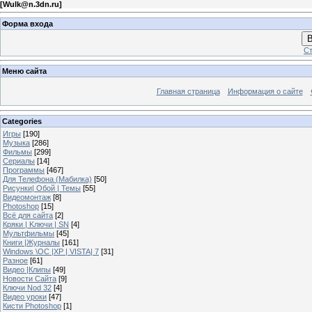
[
Wulk@n.3dn.ru
]
Форма входа
В
Ст
Меню сайта
Главная страница
Информация о сайте
Categories
Игры
[190]
Музыка
[286]
Фильмы
[299]
Сериалы
[14]
Программы
[467]
Для Телефона (Мабилка)
[50]
Рисунки| Обой | Темы
[55]
Видеомонтаж
[8]
Photoshop
[15]
Всё для сайта
[2]
Кряки | Kлючи | SN
[4]
Мультфильмы
[45]
Книги |Журналы
[161]
Windows \OC |XP | VISTA| 7
[31]
Разное
[61]
Видео |Клипы
[49]
Новости Сайта
[9]
Ключи Nod 32
[4]
Видео уроки
[47]
Кисти Photoshop
[1]