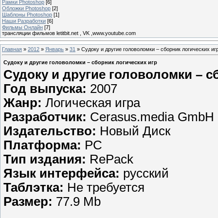
Рамки Photoshop
[6]
Обложки Photoshop
[2]
Шаблоны Photoshop
[1]
Наши Разработки
[6]
Фильмы Онлайн
[7]
трансляции фильмов letitbit.net , VK ,www.youtube.com
Главная
»
2012
»
Январь
»
31
» Судоку и другие головоломки – сборник логических иг
Судоку и другие головоломки – сборник логических игр
Судоку и другие головоломки – с
Год выпуска:
2007
Жанр:
Логическая игра
Разработчик:
Cerasus.media GmbH
Издательство:
Новый Диск
Платформа:
PC
Тип издания:
RePack
Язык интерфейса:
русский
Таблэтка:
Не требуется
Размер:
77.9 Mb