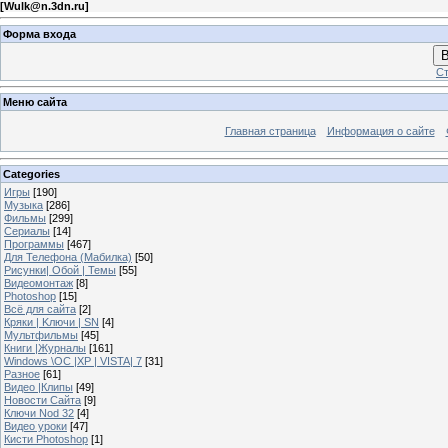
[
Wulk@n.3dn.ru
]
Форма входа
В
Ст
Меню сайта
Главная страница
Информация о сайте
Categories
Игры
[190]
Музыка
[286]
Фильмы
[299]
Сериалы
[14]
Программы
[467]
Для Телефона (Мабилка)
[50]
Рисунки| Обой | Темы
[55]
Видеомонтаж
[8]
Photoshop
[15]
Всё для сайта
[2]
Кряки | Kлючи | SN
[4]
Мультфильмы
[45]
Книги |Журналы
[161]
Windows \OC |XP | VISTA| 7
[31]
Разное
[61]
Видео |Клипы
[49]
Новости Сайта
[9]
Ключи Nod 32
[4]
Видео уроки
[47]
Кисти Photoshop
[1]