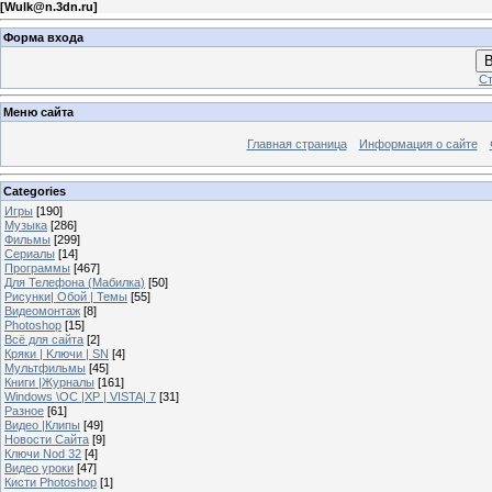
[
Wulk@n.3dn.ru
]
Форма входа
В
Ст
Меню сайта
Главная страница
Информация о сайте
Categories
Игры
[190]
Музыка
[286]
Фильмы
[299]
Сериалы
[14]
Программы
[467]
Для Телефона (Мабилка)
[50]
Рисунки| Обой | Темы
[55]
Видеомонтаж
[8]
Photoshop
[15]
Всё для сайта
[2]
Кряки | Kлючи | SN
[4]
Мультфильмы
[45]
Книги |Журналы
[161]
Windows \OC |XP | VISTA| 7
[31]
Разное
[61]
Видео |Клипы
[49]
Новости Сайта
[9]
Ключи Nod 32
[4]
Видео уроки
[47]
Кисти Photoshop
[1]