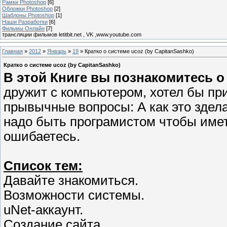
Рамки Photoshop
[6]
Обложки Photoshop
[2]
Шаблоны Photoshop
[1]
Наши Разработки
[6]
Фильмы Онлайн
[7]
трансляции фильмов letitbit.net , VK ,www.youtube.com
Главная
»
2012
»
Январь
»
19
» Кратко о системе ucoz (by CapitanSashko)
Кратко о системе ucoz (by CapitanSashko)
В этой Книге вы познакомитесь о 
дружит с компьютером, хотел бы при
прывычные вопросы: А как это здела
надо быть програмистом чтобы иметь
ошибаетесь.
Список тем:
Давайте знакомиться.
Возможности системы.
uNet-аккаунт.
Создание сайта.