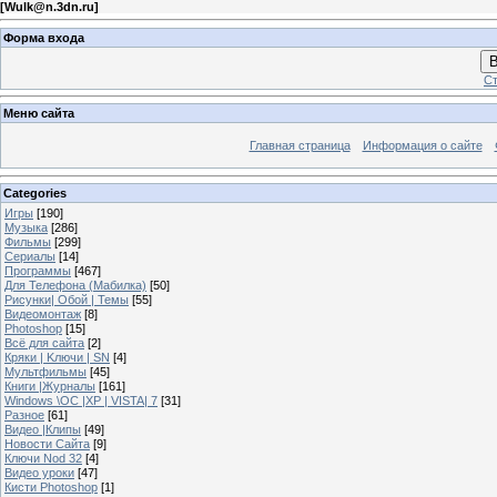
[
Wulk@n.3dn.ru
]
Форма входа
В
Ст
Меню сайта
Главная страница
Информация о сайте
Categories
Игры
[190]
Музыка
[286]
Фильмы
[299]
Сериалы
[14]
Программы
[467]
Для Телефона (Мабилка)
[50]
Рисунки| Обой | Темы
[55]
Видеомонтаж
[8]
Photoshop
[15]
Всё для сайта
[2]
Кряки | Kлючи | SN
[4]
Мультфильмы
[45]
Книги |Журналы
[161]
Windows \OC |XP | VISTA| 7
[31]
Разное
[61]
Видео |Клипы
[49]
Новости Сайта
[9]
Ключи Nod 32
[4]
Видео уроки
[47]
Кисти Photoshop
[1]