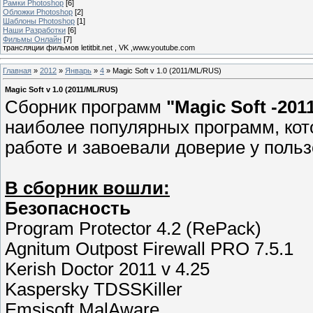
Рамки Photoshop
[6]
Обложки Photoshop
[2]
Шаблоны Photoshop
[1]
Наши Разработки
[6]
Фильмы Онлайн
[7]
трансляции фильмов letitbit.net , VK ,www.youtube.com
Главная
»
2012
»
Январь
»
4
» Magic Soft v 1.0 (2011/ML/RUS)
Magic Soft v 1.0 (2011/ML/RUS)
Сборник программ
"Magic Soft -201
наиболее популярных программ, ко
работе и завоевали доверие у поль
В сборник вошли:
Безопасность
Program Protector 4.2 (RePack)
Agnitum Outpost Firewall PRO 7.5.1
Kerish Doctor 2011 v 4.25
Kaspersky TDSSKiller
Emsisoft MalAware