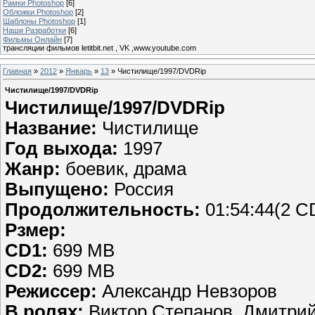
Рамки Photoshop
[6]
Обложки Photoshop
[2]
Шаблоны Photoshop
[1]
Наши Разработки
[6]
Фильмы Онлайн
[7]
трансляции фильмов letitbit.net , VK ,www.youtube.com
Главная
»
2012
»
Январь
»
13
» Чистилище/1997/DVDRip
Чистилище/1997/DVDRip
Чистилище/1997/DVDRip
Название:
Чистилище
Год выхода:
1997
Жанр:
боевик, драма
Выпущено:
Россия
Продолжительность:
01:54:44(2 C
Рзмер:
CD1:
699 MB
CD2:
699 MB
Режиссер:
Александр Невзоров
В ролях:
Виктор Степанов, Дмитрий