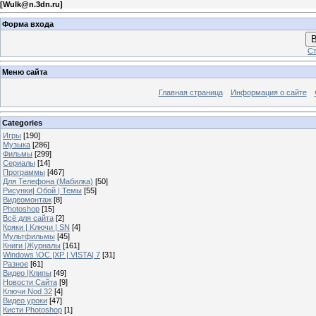
[
Wulk@n.3dn.ru
]
Форма входа
В
Ст
Меню сайта
Главная страница
Информация о сайте
Categories
Игры
[190]
Музыка
[286]
Фильмы
[299]
Сериалы
[14]
Программы
[467]
Для Телефона (Мабилка)
[50]
Рисунки| Обой | Темы
[55]
Видеомонтаж
[8]
Photoshop
[15]
Всё для сайта
[2]
Кряки | Kлючи | SN
[4]
Мультфильмы
[45]
Книги |Журналы
[161]
Windows \OC |XP | VISTA| 7
[31]
Разное
[61]
Видео |Клипы
[49]
Новости Сайта
[9]
Ключи Nod 32
[4]
Видео уроки
[47]
Кисти Photoshop
[1]