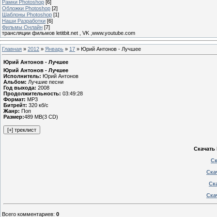
Рамки Photoshop
[6]
Обложки Photoshop
[2]
Шаблоны Photoshop
[1]
Наши Разработки
[6]
Фильмы Онлайн
[7]
трансляции фильмов letitbit.net , VK ,www.youtube.com
Главная
»
2012
»
Январь
»
17
» Юрий Антонов - Лучшее
Юрий Антонов - Лучшее
Юрий Антонов - Лучшее
Исполнитель:
Юрий Антонов
Альбом:
Лучшие песни
Год выхода:
2008
Продолжительность:
03:49:28
Формат:
MP3
Битрейт:
320 кб/с
Жанр:
Поп
Размер:
489 МВ(3 СD)
Скачать
Ск
Скач
Ска
Ска
Всего комментариев
:
0