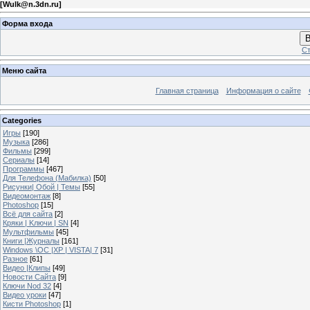
[
Wulk@n.3dn.ru
]
Форма входа
В
Ст
Меню сайта
Главная страница
Информация о сайте
Categories
Игры
[190]
Музыка
[286]
Фильмы
[299]
Сериалы
[14]
Программы
[467]
Для Телефона (Мабилка)
[50]
Рисунки| Обой | Темы
[55]
Видеомонтаж
[8]
Photoshop
[15]
Всё для сайта
[2]
Кряки | Kлючи | SN
[4]
Мультфильмы
[45]
Книги |Журналы
[161]
Windows \OC |XP | VISTA| 7
[31]
Разное
[61]
Видео |Клипы
[49]
Новости Сайта
[9]
Ключи Nod 32
[4]
Видео уроки
[47]
Кисти Photoshop
[1]