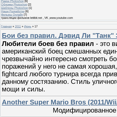
Рамки Photoshop
[6]
Обложки Photoshop
[2]
Шаблоны Photoshop
[1]
Наши Разработки
[6]
Фильмы Онлайн
[7]
трансляции фильмов letitbit.net , VK ,www.youtube.com
Главная
»
2011
»
Июнь
»
17
Бои без правил. Дэвид Ли "Танк" 
Любители боев без правил
- это 
американский боец смешанных един
чрезвычайно интересно смотреть бои
поражений у него не самая хорошая, 
fightcard любого турнира всегда пр
данному состязанию. Стиль уличног
мощи и силы.
Another Super Mario Bros (2011/Wi
Модифицированное 