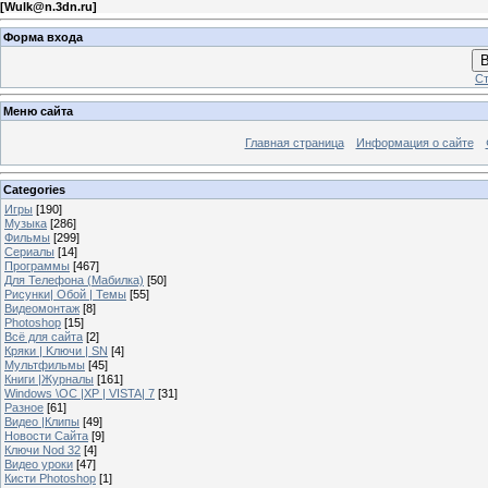
[
Wulk@n.3dn.ru
]
Форма входа
В
Ст
Меню сайта
Главная страница
Информация о сайте
Categories
Игры
[190]
Музыка
[286]
Фильмы
[299]
Сериалы
[14]
Программы
[467]
Для Телефона (Мабилка)
[50]
Рисунки| Обой | Темы
[55]
Видеомонтаж
[8]
Photoshop
[15]
Всё для сайта
[2]
Кряки | Kлючи | SN
[4]
Мультфильмы
[45]
Книги |Журналы
[161]
Windows \OC |XP | VISTA| 7
[31]
Разное
[61]
Видео |Клипы
[49]
Новости Сайта
[9]
Ключи Nod 32
[4]
Видео уроки
[47]
Кисти Photoshop
[1]