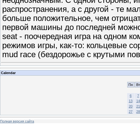
неоднозначным. С одной стороны, и
распространения, а с другой - те ма
больше положительное, чем отрицат
первой машины до последней можно 
seat - поочередная игра на одном ко
режимов игры, как-то: кольцевые со
mud race (бездорожье с крутыми пов
Calendar
Пн
Вт
6
7
13
14
20
21
27
28
Полная версия сайта