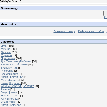
[
Wulk@n.3dn.ru
]
Форма входа
В
Ст
Меню сайта
Главная страница
Информация о сайте
Categories
Игры
[190]
Музыка
[286]
Фильмы
[299]
Сериалы
[14]
Программы
[467]
Для Телефона (Мабилка)
[50]
Рисунки| Обой | Темы
[55]
Видеомонтаж
[8]
Photoshop
[15]
Всё для сайта
[2]
Кряки | Kлючи | SN
[4]
Мультфильмы
[45]
Книги |Журналы
[161]
Windows \OC |XP | VISTA| 7
[31]
Разное
[61]
Видео |Клипы
[49]
Новости Сайта
[9]
Ключи Nod 32
[4]
Видео уроки
[47]
Кисти Photoshop
[1]