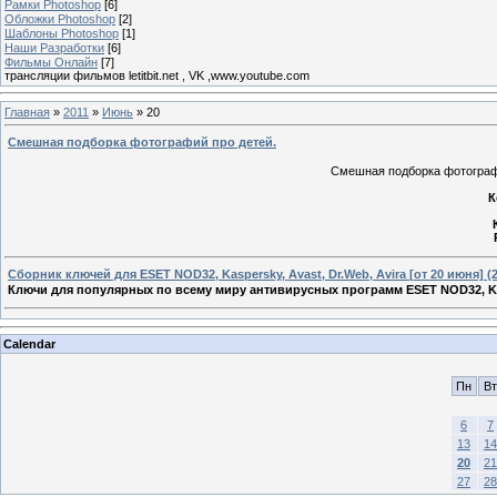
Рамки Photoshop
[6]
Обложки Photoshop
[2]
Шаблоны Photoshop
[1]
Наши Разработки
[6]
Фильмы Онлайн
[7]
трансляции фильмов letitbit.net , VK ,www.youtube.com
Главная
»
2011
»
Июнь
»
20
Смешная подборка фотографий про детей.
Смешная подборка фотографи
К
Сборник ключей для ESET NOD32, Kaspersky, Avast, Dr.Web, Avira [от 20 июня] (
Ключи для популярных по всему миру антивирусных программ ESET NOD32, Kasp
Calendar
Пн
Вт
6
7
13
14
20
21
27
28