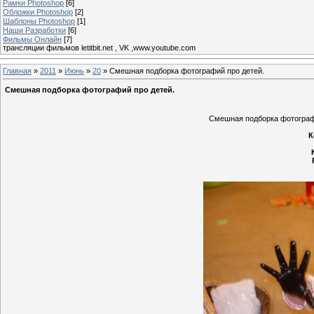
Рамки Photoshop
[6]
Обложки Photoshop
[2]
Шаблоны Photoshop
[1]
Наши Разработки
[6]
Фильмы Онлайн
[7]
трансляции фильмов letitbit.net , VK ,www.youtube.com
Главная
»
2011
»
Июнь
»
20
» Смешная подборка фотографий про детей.
Смешная подборка фотографий про детей.
Смешная подборка фотографи
К