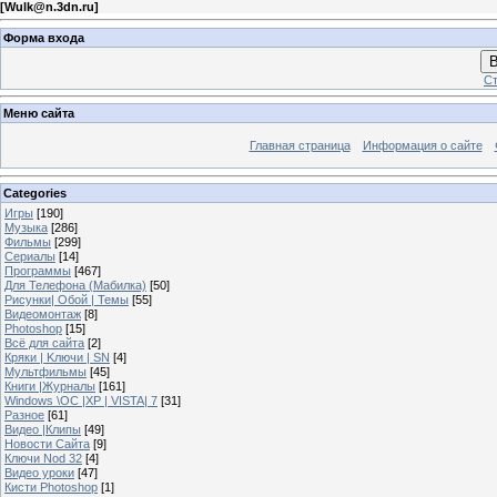
[
Wulk@n.3dn.ru
]
Форма входа
В
Ст
Меню сайта
Главная страница
Информация о сайте
Categories
Игры
[190]
Музыка
[286]
Фильмы
[299]
Сериалы
[14]
Программы
[467]
Для Телефона (Мабилка)
[50]
Рисунки| Обой | Темы
[55]
Видеомонтаж
[8]
Photoshop
[15]
Всё для сайта
[2]
Кряки | Kлючи | SN
[4]
Мультфильмы
[45]
Книги |Журналы
[161]
Windows \OC |XP | VISTA| 7
[31]
Разное
[61]
Видео |Клипы
[49]
Новости Сайта
[9]
Ключи Nod 32
[4]
Видео уроки
[47]
Кисти Photoshop
[1]