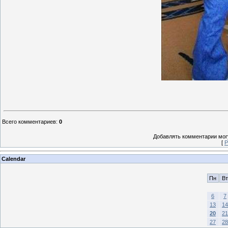
Всего комментариев
:
0
Добавлять комментарии могу
[
Р
Calendar
Пн
Вт
6
7
13
14
20
21
27
28