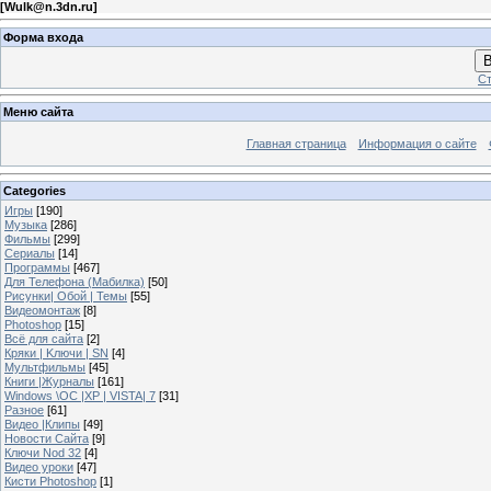
[
Wulk@n.3dn.ru
]
Форма входа
В
Ст
Меню сайта
Главная страница
Информация о сайте
Categories
Игры
[190]
Музыка
[286]
Фильмы
[299]
Сериалы
[14]
Программы
[467]
Для Телефона (Мабилка)
[50]
Рисунки| Обой | Темы
[55]
Видеомонтаж
[8]
Photoshop
[15]
Всё для сайта
[2]
Кряки | Kлючи | SN
[4]
Мультфильмы
[45]
Книги |Журналы
[161]
Windows \OC |XP | VISTA| 7
[31]
Разное
[61]
Видео |Клипы
[49]
Новости Сайта
[9]
Ключи Nod 32
[4]
Видео уроки
[47]
Кисти Photoshop
[1]