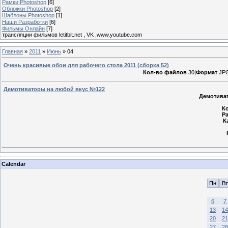
Рамки Photoshop
[6]
Обложки Photoshop
[2]
Шаблоны Photoshop
[1]
Наши Разработки
[6]
Фильмы Онлайн
[7]
трансляции фильмов letitbit.net , VK ,www.youtube.com
Главная
»
2011
»
Июнь
»
04
Очень красивые обои для рабочего стола 2011 (сборка 52)
Кол-во файлов
30|
Формат
JPG
Демотиваторы на любой вкус №122
Демотива
К
Р
К
Calendar
Пн
Вт
6
7
13
14
20
21
27
28