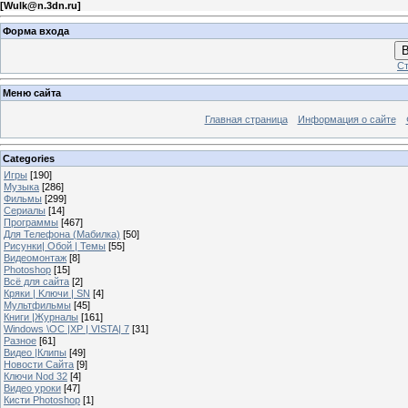
[
Wulk@n.3dn.ru
]
Форма входа
В
Ст
Меню сайта
Главная страница
Информация о сайте
Categories
Игры
[190]
Музыка
[286]
Фильмы
[299]
Сериалы
[14]
Программы
[467]
Для Телефона (Мабилка)
[50]
Рисунки| Обой | Темы
[55]
Видеомонтаж
[8]
Photoshop
[15]
Всё для сайта
[2]
Кряки | Kлючи | SN
[4]
Мультфильмы
[45]
Книги |Журналы
[161]
Windows \OC |XP | VISTA| 7
[31]
Разное
[61]
Видео |Клипы
[49]
Новости Сайта
[9]
Ключи Nod 32
[4]
Видео уроки
[47]
Кисти Photoshop
[1]