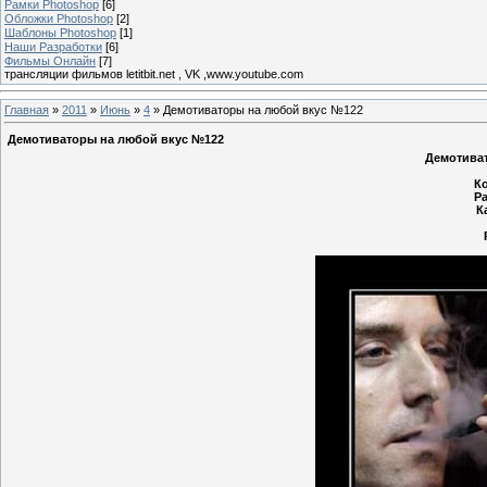
Рамки Photoshop
[6]
Обложки Photoshop
[2]
Шаблоны Photoshop
[1]
Наши Разработки
[6]
Фильмы Онлайн
[7]
трансляции фильмов letitbit.net , VK ,www.youtube.com
Главная
»
2011
»
Июнь
»
4
» Демотиваторы на любой вкус №122
Демотиваторы на любой вкус №122
Демотива
К
Р
К